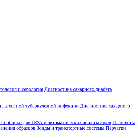
ология и серология
Диагностика сахарного диабета
 латентной туберкулезной инфекции
Диагностика сахарного
Пробирки для ИФА и автоматических анализаторов
Планшеты
ранения образцов
Зонды и транспортные системы
Перчатки