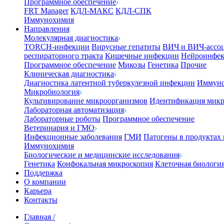
Программное обеспечение
FRT Manager
КДЛ-МАКС
КДЛ-СПК
Иммунохимия
Направления
Молекулярная диагностика
TORCH-инфекции
Вирусные гепатиты
ВИЧ и ВИЧ-ассо
респираторного тракта
Кишечные инфекции
Нейроинфе
Программное обеспечение
Микозы
Генетика
Прочие
Клиническая диагностика
Диагностика латентной туберкулезной инфекции
Иммуно
Микробиология
Культивирование микроорганизмов
Идентификация микр
Лабораторная автоматизация
Лабораторные роботы
Программное обеспечение
Ветеринария и ГМО
Инфекционные заболевания
ГМИ
Патогены в продуктах
Иммунохимия
Биологические и медицинские исследования
Генетика
Конфокальная микроскопия
Клеточная биологи
Поддержка
О компании
Карьера
Контакты
Главная
/