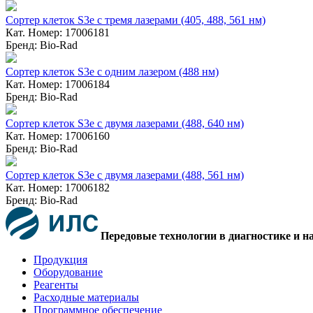
Сортер клеток S3e с тремя лазерами (405, 488, 561 нм)
Кат. Номер: 17006181
Бренд: Bio-Rad
Сортер клеток S3e с одним лазером (488 нм)
Кат. Номер: 17006184
Бренд: Bio-Rad
Сортер клеток S3e с двумя лазерами (488, 640 нм)
Кат. Номер: 17006160
Бренд: Bio-Rad
Сортер клеток S3e с двумя лазерами (488, 561 нм)
Кат. Номер: 17006182
Бренд: Bio-Rad
Передовые технологии в диагностике и н
Продукция
Оборудование
Реагенты
Расходные материалы
Программное обеспечение