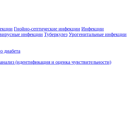
фекции
Гнойно-септические инфекции
Инфекции
вирусные инфекции
Туберкулез
Урогенитальные инфекции
о диабета
нализ (идентификация и оценка чувствительности)