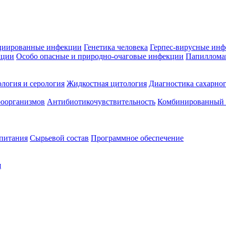
циированные инфекции
Генетика человека
Герпес-вирусные ин
кции
Особо опасные и природно-очаговые инфекции
Папиллома
логия и серология
Жидкостная цитология
Диагностика сахарног
оорганизмов
Антибиотикочувствительность
Комбинированный а
 питания
Сырьевой состав
Программное обеспечение
я