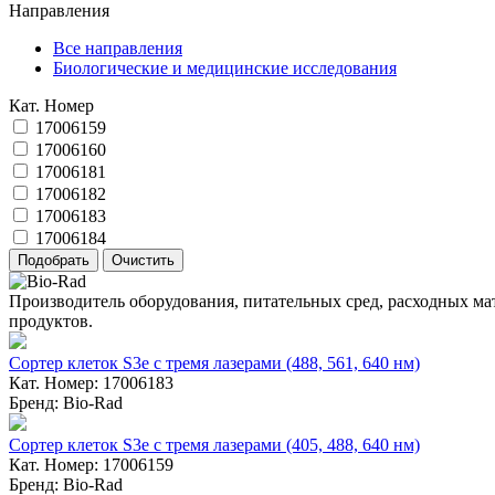
Направления
Все направления
Биологические и медицинские исследования
Кат. Номер
17006159
17006160
17006181
17006182
17006183
17006184
Производитель оборудования, питательных сред, расходных ма
продуктов.
Сортер клеток S3e с тремя лазерами (488, 561, 640 нм)
Кат. Номер: 17006183
Бренд: Bio-Rad
Сортер клеток S3e с тремя лазерами (405, 488, 640 нм)
Кат. Номер: 17006159
Бренд: Bio-Rad