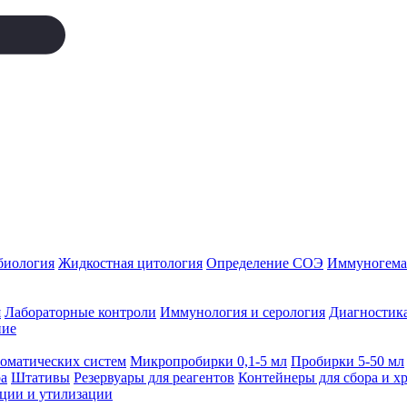
биология
Жидкостная цитология
Определение СОЭ
Иммуногемат
я
Лабораторные контроли
Иммунология и серология
Диагностика
ние
томатических систем
Микропробирки 0,1-5 мл
Пробирки 5-50 мл
а
Штативы
Резервуары для реагентов
Контейнеры для сбора и х
ации и утилизации