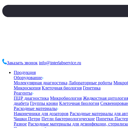
Заказать звонок
info@interlabservice.ru
Продукция
Оборудование
Молекулярная диагностика
Лабораторные роботы
Микро
Микроскопия
Клеточная биология
Генетика
Реагенты
ПЦР диагностика
Микробиология
Жидкостная цитологи
диабета
Группы крови
Клеточная биология
Секвенирова
Расходные материалы
Наконечники для дозаторов
Расходные материалы для ав
Чашки Петри
Петли бактериологические
Пипетки Пастер
Разное
Расходные материалы для дезинфекции, стерилиз