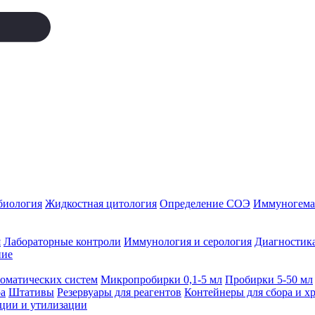
биология
Жидкостная цитология
Определение СОЭ
Иммуногемат
я
Лабораторные контроли
Иммунология и серология
Диагностика
ние
томатических систем
Микропробирки 0,1-5 мл
Пробирки 5-50 мл
а
Штативы
Резервуары для реагентов
Контейнеры для сбора и х
ации и утилизации