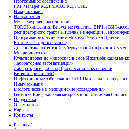
Программное обеспечение
FRT Manager
КДЛ-МАКС
КДЛ-СПК
Иммунохимия
Направления
Молекулярная диагностика
TORCH-инфекции
Вирусные гепатиты
ВИЧ и ВИЧ-ассо
респираторного тракта
Кишечные инфекции
Нейроинфе
Программное обеспечение
Микозы
Генетика
Прочие
Клиническая диагностика
Диагностика латентной туберкулезной инфекции
Иммуно
Микробиология
Культивирование микроорганизмов
Идентификация микр
Лабораторная автоматизация
Лабораторные роботы
Программное обеспечение
Ветеринария и ГМО
Инфекционные заболевания
ГМИ
Патогены в продуктах
Иммунохимия
Биологические и медицинские исследования
Генетика
Конфокальная микроскопия
Клеточная биологи
Поддержка
О компании
Карьера
Контакты
Главная
/