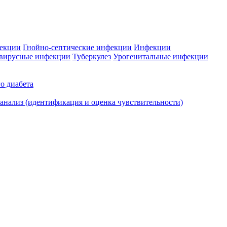
фекции
Гнойно-септические инфекции
Инфекции
вирусные инфекции
Туберкулез
Урогенитальные инфекции
о диабета
нализ (идентификация и оценка чувствительности)