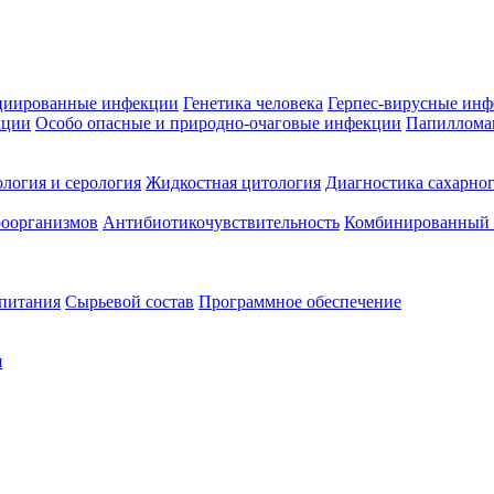
циированные инфекции
Генетика человека
Герпес-вирусные ин
кции
Особо опасные и природно-очаговые инфекции
Папиллома
логия и серология
Жидкостная цитология
Диагностика сахарног
оорганизмов
Антибиотикочувствительность
Комбинированный а
 питания
Сырьевой состав
Программное обеспечение
я