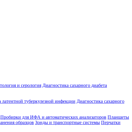
ология и серология
Диагностика сахарного диабета
 латентной туберкулезной инфекции
Диагностика сахарного
Пробирки для ИФА и автоматических анализаторов
Планшеты
ранения образцов
Зонды и транспортные системы
Перчатки