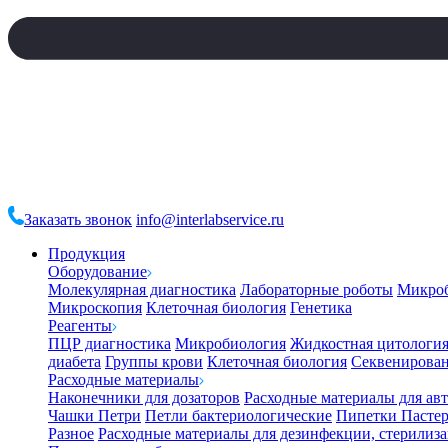
Заказать звонок
info@interlabservice.ru
Продукция
Оборудование
Молекулярная диагностика
Лабораторные роботы
Микро
Микроскопия
Клеточная биология
Генетика
Реагенты
ПЦР диагностика
Микробиология
Жидкостная цитологи
диабета
Группы крови
Клеточная биология
Секвенирова
Расходные материалы
Наконечники для дозаторов
Расходные материалы для ав
Чашки Петри
Петли бактериологические
Пипетки Пастер
Разное
Расходные материалы для дезинфекции, стерилиз