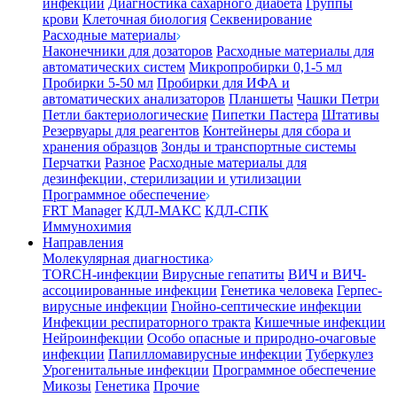
инфекции
Диагностика сахарного диабета
Группы
крови
Клеточная биология
Секвенирование
Расходные материалы
Наконечники для дозаторов
Расходные материалы для
автоматических систем
Микропробирки 0,1-5 мл
Пробирки 5-50 мл
Пробирки для ИФА и
автоматических анализаторов
Планшеты
Чашки Петри
Петли бактериологические
Пипетки Пастера
Штативы
Резервуары для реагентов
Контейнеры для сбора и
хранения образцов
Зонды и транспортные системы
Перчатки
Разное
Расходные материалы для
дезинфекции, стерилизации и утилизации
Программное обеспечение
FRT Manager
КДЛ-МАКС
КДЛ-СПК
Иммунохимия
Направления
Молекулярная диагностика
TORCH-инфекции
Вирусные гепатиты
ВИЧ и ВИЧ-
ассоциированные инфекции
Генетика человека
Герпес-
вирусные инфекции
Гнойно-септические инфекции
Инфекции респираторного тракта
Кишечные инфекции
Нейроинфекции
Особо опасные и природно-очаговые
инфекции
Папилломавирусные инфекции
Туберкулез
Урогенитальные инфекции
Программное обеспечение
Микозы
Генетика
Прочие