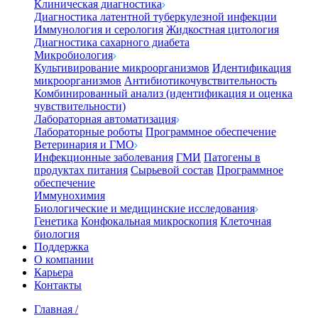
Клиническая диагностика
Диагностика латентной туберкулезной инфекции
Иммунология и серология
Жидкостная цитология
Диагностика сахарного диабета
Микробиология
Культивирование микроорганизмов
Идентификация
микроорганизмов
Антибиотикочувствительность
Комбинированный анализ (идентификация и оценка
чувствительности)
Лабораторная автоматизация
Лабораторные роботы
Программное обеспечение
Ветеринария и ГМО
Инфекционные заболевания
ГМИ
Патогены в
продуктах питания
Сырьевой состав
Программное
обеспечение
Иммунохимия
Биологические и медицинские исследования
Генетика
Конфокальная микроскопия
Клеточная
биология
Поддержка
О компании
Карьера
Контакты
Главная
/