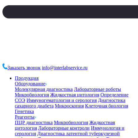
Заказать звонок
info@interlabservice.ru
Продукция
Оборудование
Молекулярная диагностика
Лабораторные роботы
Микробиология
Жидкостная цитология
Определение
СОЭ
Иммуногематология и серология
Диагностика
сахарного диабета
Микроскопия
Клеточная биология
Генетика
Реагенты
ПЦР диагностика
Микробиология
Жидкостная
цитология
Лабораторные контроли
Иммунология и
серология
Диагностика латентной туберкулезной