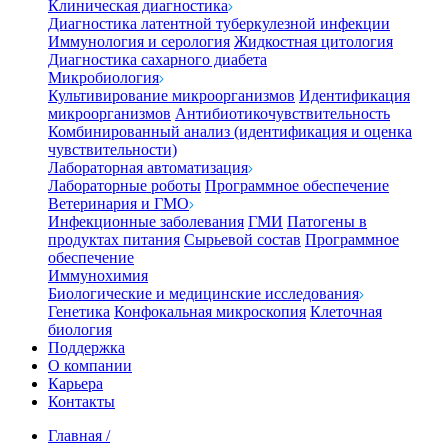
Клиническая диагностика
Диагностика латентной туберкулезной инфекции
Иммунология и серология
Жидкостная цитология
Диагностика сахарного диабета
Микробиология
Культивирование микроорганизмов
Идентификация
микроорганизмов
Антибиотикочувствительность
Комбинированный анализ (идентификация и оценка
чувствительности)
Лабораторная автоматизация
Лабораторные роботы
Программное обеспечение
Ветеринария и ГМО
Инфекционные заболевания
ГМИ
Патогены в
продуктах питания
Сырьевой состав
Программное
обеспечение
Иммунохимия
Биологические и медицинские исследования
Генетика
Конфокальная микроскопия
Клеточная
биология
Поддержка
О компании
Карьера
Контакты
Главная
/