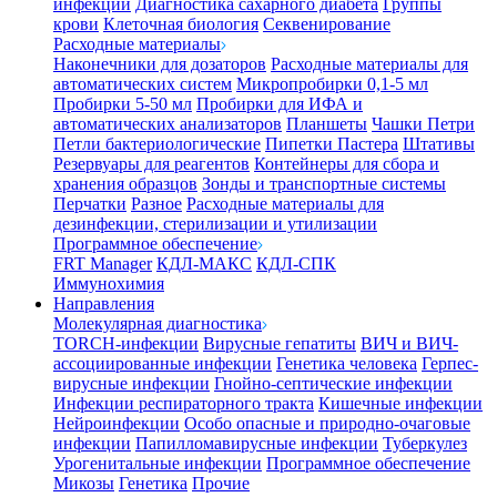
инфекции
Диагностика сахарного диабета
Группы
крови
Клеточная биология
Секвенирование
Расходные материалы
Наконечники для дозаторов
Расходные материалы для
автоматических систем
Микропробирки 0,1-5 мл
Пробирки 5-50 мл
Пробирки для ИФА и
автоматических анализаторов
Планшеты
Чашки Петри
Петли бактериологические
Пипетки Пастера
Штативы
Резервуары для реагентов
Контейнеры для сбора и
хранения образцов
Зонды и транспортные системы
Перчатки
Разное
Расходные материалы для
дезинфекции, стерилизации и утилизации
Программное обеспечение
FRT Manager
КДЛ-МАКС
КДЛ-СПК
Иммунохимия
Направления
Молекулярная диагностика
TORCH-инфекции
Вирусные гепатиты
ВИЧ и ВИЧ-
ассоциированные инфекции
Генетика человека
Герпес-
вирусные инфекции
Гнойно-септические инфекции
Инфекции респираторного тракта
Кишечные инфекции
Нейроинфекции
Особо опасные и природно-очаговые
инфекции
Папилломавирусные инфекции
Туберкулез
Урогенитальные инфекции
Программное обеспечение
Микозы
Генетика
Прочие