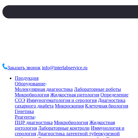
Заказать звонок
info@interlabservice.ru
Продукция
Оборудование
Молекулярная диагностика
Лабораторные роботы
Микробиология
Жидкостная цитология
Определение
СОЭ
Иммуногематология и серология
Диагностика
сахарного диабета
Микроскопия
Клеточная биология
Генетика
Реагенты
ПЦР диагностика
Микробиология
Жидкостная
цитология
Лабораторные контроли
Иммунология и
серология
Диагностика латентной туберкулезной