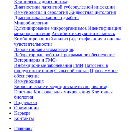
Клиническая диагностика
Диагностика латентной туберкулезной инфекции
Иммунология и серология
Жидкостная цитология
Диагностика сахарного диабета
Микробиология
Культивирование микроорганизмов
Идентификация
микроорганизмов
Антибиотикочувствительность
Комбинированный анализ (идентификация и оценка
чувствительности)
Лабораторная автоматизация
Лабораторные роботы
Программное обеспечение
Ветеринария и ГМО
Инфекционные заболевания
ГМИ
Патогены в
продуктах питания
Сырьевой состав
Программное
обеспечение
Иммунохимия
Биологические и медицинские исследования
Генетика
Конфокальная микроскопия
Клеточная
биология
Поддержка
О компании
Карьера
Контакты
Главная
/