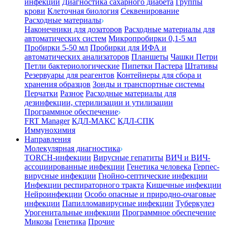
инфекции
Диагностика сахарного диабета
Группы
крови
Клеточная биология
Секвенирование
Расходные материалы
Наконечники для дозаторов
Расходные материалы для
автоматических систем
Микропробирки 0,1-5 мл
Пробирки 5-50 мл
Пробирки для ИФА и
автоматических анализаторов
Планшеты
Чашки Петри
Петли бактериологические
Пипетки Пастера
Штативы
Резервуары для реагентов
Контейнеры для сбора и
хранения образцов
Зонды и транспортные системы
Перчатки
Разное
Расходные материалы для
дезинфекции, стерилизации и утилизации
Программное обеспечение
FRT Manager
КДЛ-МАКС
КДЛ-СПК
Иммунохимия
Направления
Молекулярная диагностика
TORCH-инфекции
Вирусные гепатиты
ВИЧ и ВИЧ-
ассоциированные инфекции
Генетика человека
Герпес-
вирусные инфекции
Гнойно-септические инфекции
Инфекции респираторного тракта
Кишечные инфекции
Нейроинфекции
Особо опасные и природно-очаговые
инфекции
Папилломавирусные инфекции
Туберкулез
Урогенитальные инфекции
Программное обеспечение
Микозы
Генетика
Прочие