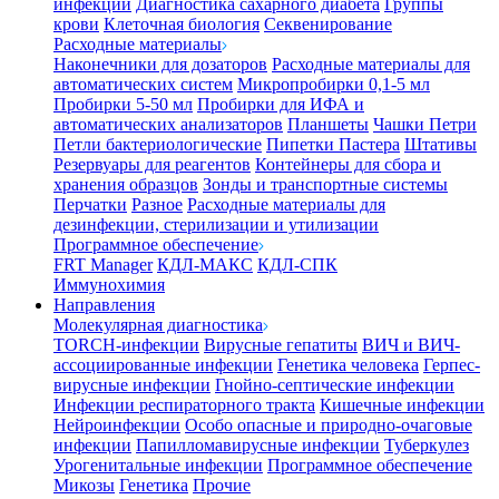
инфекции
Диагностика сахарного диабета
Группы
крови
Клеточная биология
Секвенирование
Расходные материалы
Наконечники для дозаторов
Расходные материалы для
автоматических систем
Микропробирки 0,1-5 мл
Пробирки 5-50 мл
Пробирки для ИФА и
автоматических анализаторов
Планшеты
Чашки Петри
Петли бактериологические
Пипетки Пастера
Штативы
Резервуары для реагентов
Контейнеры для сбора и
хранения образцов
Зонды и транспортные системы
Перчатки
Разное
Расходные материалы для
дезинфекции, стерилизации и утилизации
Программное обеспечение
FRT Manager
КДЛ-МАКС
КДЛ-СПК
Иммунохимия
Направления
Молекулярная диагностика
TORCH-инфекции
Вирусные гепатиты
ВИЧ и ВИЧ-
ассоциированные инфекции
Генетика человека
Герпес-
вирусные инфекции
Гнойно-септические инфекции
Инфекции респираторного тракта
Кишечные инфекции
Нейроинфекции
Особо опасные и природно-очаговые
инфекции
Папилломавирусные инфекции
Туберкулез
Урогенитальные инфекции
Программное обеспечение
Микозы
Генетика
Прочие