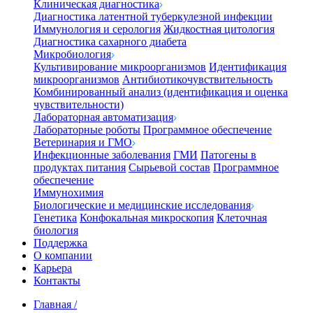
Клиническая диагностика
Диагностика латентной туберкулезной инфекции
Иммунология и серология
Жидкостная цитология
Диагностика сахарного диабета
Микробиология
Культивирование микроорганизмов
Идентификация
микроорганизмов
Антибиотикочувствительность
Комбинированный анализ (идентификация и оценка
чувствительности)
Лабораторная автоматизация
Лабораторные роботы
Программное обеспечение
Ветеринария и ГМО
Инфекционные заболевания
ГМИ
Патогены в
продуктах питания
Сырьевой состав
Программное
обеспечение
Иммунохимия
Биологические и медицинские исследования
Генетика
Конфокальная микроскопия
Клеточная
биология
Поддержка
О компании
Карьера
Контакты
Главная
/