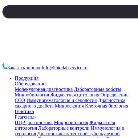
Заказать звонок
info@interlabservice.ru
Продукция
Оборудование
Молекулярная диагностика
Лабораторные роботы
Микробиология
Жидкостная цитология
Определение
СОЭ
Иммуногематология и серология
Диагностика
сахарного диабета
Микроскопия
Клеточная биология
Генетика
Реагенты
ПЦР диагностика
Микробиология
Жидкостная
цитология
Лабораторные контроли
Иммунология и
серология
Диагностика латентной туберкулезной