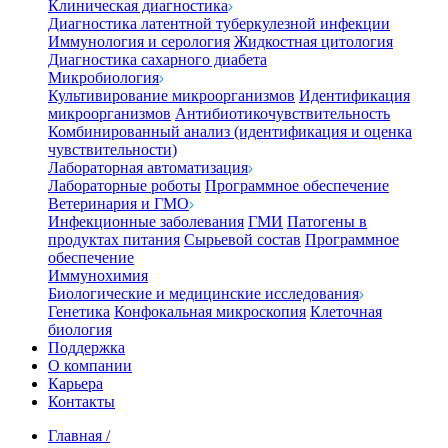
Клиническая диагностика
Диагностика латентной туберкулезной инфекции
Иммунология и серология
Жидкостная цитология
Диагностика сахарного диабета
Микробиология
Культивирование микроорганизмов
Идентификация
микроорганизмов
Антибиотикочувствительность
Комбинированный анализ (идентификация и оценка
чувствительности)
Лабораторная автоматизация
Лабораторные роботы
Программное обеспечение
Ветеринария и ГМО
Инфекционные заболевания
ГМИ
Патогены в
продуктах питания
Сырьевой состав
Программное
обеспечение
Иммунохимия
Биологические и медицинские исследования
Генетика
Конфокальная микроскопия
Клеточная
биология
Поддержка
О компании
Карьера
Контакты
Главная
/