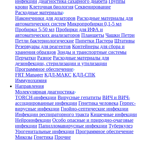
инфекции
Диагностика сахарного диабета
Группы
крови
Клеточная биология
Секвенирование
Расходные материалы
Наконечники для дозаторов
Расходные материалы для
автоматических систем
Микропробирки 0,1-5 мл
Пробирки 5-50 мл
Пробирки для ИФА и
автоматических анализаторов
Планшеты
Чашки Петри
Петли бактериологические
Пипетки Пастера
Штативы
Резервуары для реагентов
Контейнеры для сбора и
хранения образцов
Зонды и транспортные системы
Перчатки
Разное
Расходные материалы для
дезинфекции, стерилизации и утилизации
Программное обеспечение
FRT Manager
КДЛ-МАКС
КДЛ-СПК
Иммунохимия
Направления
Молекулярная диагностика
TORCH-инфекции
Вирусные гепатиты
ВИЧ и ВИЧ-
ассоциированные инфекции
Генетика человека
Герпес-
вирусные инфекции
Гнойно-септические инфекции
Инфекции респираторного тракта
Кишечные инфекции
Нейроинфекции
Особо опасные и природно-очаговые
инфекции
Папилломавирусные инфекции
Туберкулез
Урогенитальные инфекции
Программное обеспечение
Микозы
Генетика
Прочие