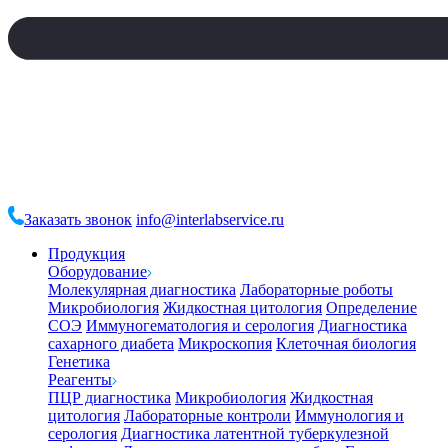
Заказать звонок
info@interlabservice.ru
Продукция
Оборудование
Молекулярная диагностика
Лабораторные роботы
Микробиология
Жидкостная цитология
Определение
СОЭ
Иммуногематология и серология
Диагностика
сахарного диабета
Микроскопия
Клеточная биология
Генетика
Реагенты
ПЦР диагностика
Микробиология
Жидкостная
цитология
Лабораторные контроли
Иммунология и
серология
Диагностика латентной туберкулезной