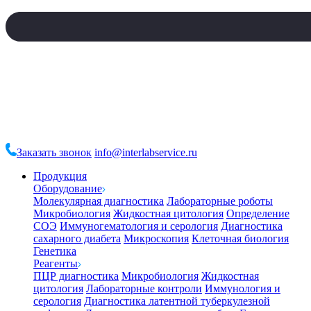
Заказать звонок
info@interlabservice.ru
Продукция
Оборудование
Молекулярная диагностика
Лабораторные роботы
Микробиология
Жидкостная цитология
Определение
СОЭ
Иммуногематология и серология
Диагностика
сахарного диабета
Микроскопия
Клеточная биология
Генетика
Реагенты
ПЦР диагностика
Микробиология
Жидкостная
цитология
Лабораторные контроли
Иммунология и
серология
Диагностика латентной туберкулезной