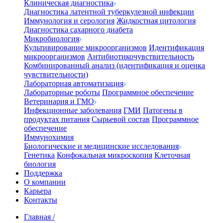
Клиническая диагностика
Диагностика латентной туберкулезной инфекции
Иммунология и серология
Жидкостная цитология
Диагностика сахарного диабета
Микробиология
Культивирование микроорганизмов
Идентификация
микроорганизмов
Антибиотикочувствительность
Комбинированный анализ (идентификация и оценка
чувствительности)
Лабораторная автоматизация
Лабораторные роботы
Программное обеспечение
Ветеринария и ГМО
Инфекционные заболевания
ГМИ
Патогены в
продуктах питания
Сырьевой состав
Программное
обеспечение
Иммунохимия
Биологические и медицинские исследования
Генетика
Конфокальная микроскопия
Клеточная
биология
Поддержка
О компании
Карьера
Контакты
Главная
/