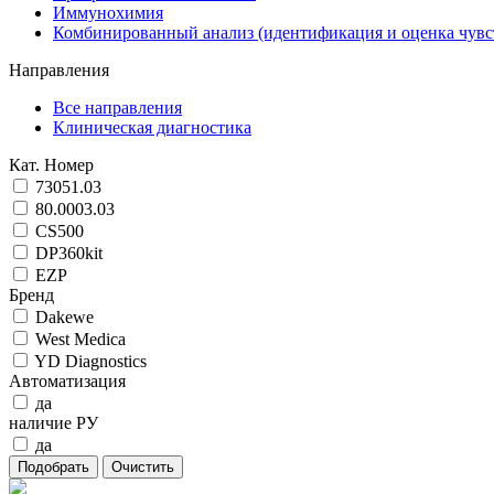
Иммунохимия
Комбинированный анализ (идентификация и оценка чувс
Направления
Все направления
Клиническая диагностика
Кат. Номер
73051.03
80.0003.03
CS500
DP360kit
EZP
Бренд
Dakewe
West Medica
YD Diagnostics
Автоматизация
да
наличие РУ
да