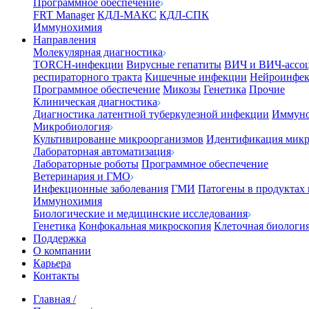
Программное обеспечение
FRT Manager
КДЛ-МАКС
КДЛ-СПК
Иммунохимия
Направления
Молекулярная диагностика
TORCH-инфекции
Вирусные гепатиты
ВИЧ и ВИЧ-ассо
респираторного тракта
Кишечные инфекции
Нейроинфе
Программное обеспечение
Микозы
Генетика
Прочие
Клиническая диагностика
Диагностика латентной туберкулезной инфекции
Иммуно
Микробиология
Культивирование микроорганизмов
Идентификация микр
Лабораторная автоматизация
Лабораторные роботы
Программное обеспечение
Ветеринария и ГМО
Инфекционные заболевания
ГМИ
Патогены в продуктах
Иммунохимия
Биологические и медицинские исследования
Генетика
Конфокальная микроскопия
Клеточная биологи
Поддержка
О компании
Карьера
Контакты
Главная
/