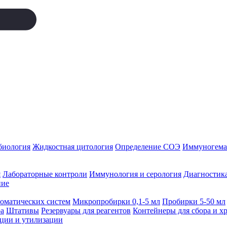
биология
Жидкостная цитология
Определение СОЭ
Иммуногемат
я
Лабораторные контроли
Иммунология и серология
Диагностика
ние
томатических систем
Микропробирки 0,1-5 мл
Пробирки 5-50 мл
а
Штативы
Резервуары для реагентов
Контейнеры для сбора и х
ации и утилизации