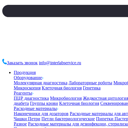
Заказать звонок
info@interlabservice.ru
Продукция
Оборудование
Молекулярная диагностика
Лабораторные роботы
Микро
Микроскопия
Клеточная биология
Генетика
Реагенты
ПЦР диагностика
Микробиология
Жидкостная цитологи
диабета
Группы крови
Клеточная биология
Секвенирова
Расходные материалы
Наконечники для дозаторов
Расходные материалы для ав
Чашки Петри
Петли бактериологические
Пипетки Пастер
Разное
Расходные материалы для дезинфекции, стерилиз