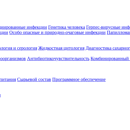
циированные инфекции
Генетика человека
Герпес-вирусные ин
кции
Особо опасные и природно-очаговые инфекции
Папиллома
логия и серология
Жидкостная цитология
Диагностика сахарног
оорганизмов
Антибиотикочувствительность
Комбинированный а
 питания
Сырьевой состав
Программное обеспечение
я