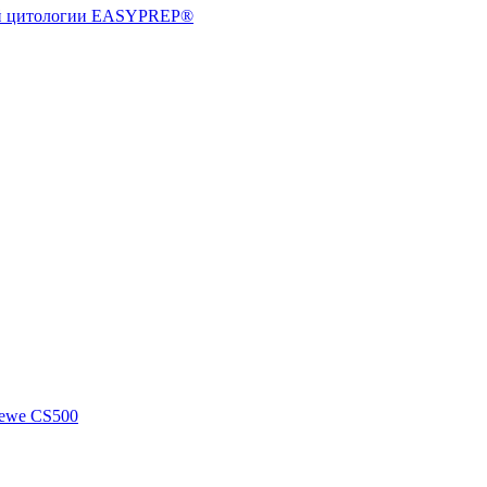
ной цитологии EASYPREP®
kewe CS500