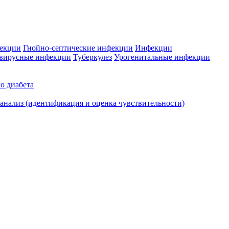
фекции
Гнойно-септические инфекции
Инфекции
вирусные инфекции
Туберкулез
Урогенитальные инфекции
о диабета
нализ (идентификация и оценка чувствительности)