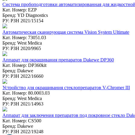
Система пробоподготовки автоматизированная для жидкост
Кат. Номер: EZP
Бренд: YD Diagnostics
РУ: РЗН 2021/15154
Автоматическая сканирующая система Vision System Ultimate
Кат. Номер: 73051.03
Бренд: West Medica
РУ: РЗН 2020/9965
Аппарат для окрашивания препаратов Dakewe DP360
Кат. Номер: DP360kit
Бренд: Dakewe
РУ: РЗН 2022/16660
Устройство для окрашивания стеклопрепаратов V-Chromer III
Кат. Номер: 80.0003.03
Бренд: West Medica
РУ: РЗН 2021/14963
Аппарат для заключения препаратов под покровное стекло Da
Кат. Номер: CS500
Бренд: Dakewe
РУ: РЗН 2022/19248