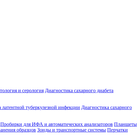
ология и серология
Диагностика сахарного диабета
 латентной туберкулезной инфекции
Диагностика сахарного
Пробирки для ИФА и автоматических анализаторов
Планшеты
ранения образцов
Зонды и транспортные системы
Перчатки