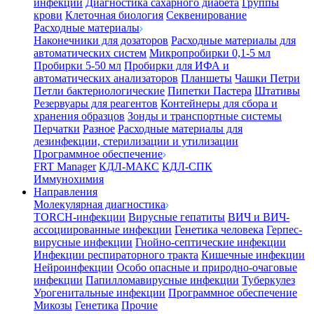
инфекции
Диагностика сахарного диабета
Группы
крови
Клеточная биология
Секвенирование
Расходные материалы
Наконечники для дозаторов
Расходные материалы для
автоматических систем
Микропробирки 0,1-5 мл
Пробирки 5-50 мл
Пробирки для ИФА и
автоматических анализаторов
Планшеты
Чашки Петри
Петли бактериологические
Пипетки Пастера
Штативы
Резервуары для реагентов
Контейнеры для сбора и
хранения образцов
Зонды и транспортные системы
Перчатки
Разное
Расходные материалы для
дезинфекции, стерилизации и утилизации
Программное обеспечение
FRT Manager
КДЛ-МАКС
КДЛ-СПК
Иммунохимия
Направления
Молекулярная диагностика
TORCH-инфекции
Вирусные гепатиты
ВИЧ и ВИЧ-
ассоциированные инфекции
Генетика человека
Герпес-
вирусные инфекции
Гнойно-септические инфекции
Инфекции респираторного тракта
Кишечные инфекции
Нейроинфекции
Особо опасные и природно-очаговые
инфекции
Папилломавирусные инфекции
Туберкулез
Урогенитальные инфекции
Программное обеспечение
Микозы
Генетика
Прочие