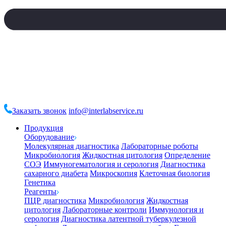
Заказать звонок
info@interlabservice.ru
Продукция
Оборудование
Молекулярная диагностика
Лабораторные роботы
Микробиология
Жидкостная цитология
Определение
СОЭ
Иммуногематология и серология
Диагностика
сахарного диабета
Микроскопия
Клеточная биология
Генетика
Реагенты
ПЦР диагностика
Микробиология
Жидкостная
цитология
Лабораторные контроли
Иммунология и
серология
Диагностика латентной туберкулезной