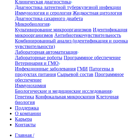
Клиническая диагностика
Диагностика латентной туберкулезной инфекции
Иммунология и серология
Жидкостная цитология
Диагностика сахарного диабета
Микробиология
Культивирование микроорганизмов
Идентификация
микроорганизмов
Антибиотикочувствительность
Комбинированный анализ (идентификация и оценка
чувствительности)
Лабораторная автоматизация
Лабораторные роботы
Программное обеспечение
Ветеринария и ГМО
Инфекционные заболевания
ГМИ
Патогены в
продуктах питания
Сырьевой состав
Программное
обеспечение
Иммунохимия
Биологические и медицинские исследования
Генетика
Конфокальная микроскопия
Клеточная
биология
Поддержка
О компании
Карьера
Контакты
Главная
/