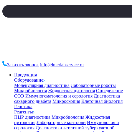
Заказать звонок
info@interlabservice.ru
Продукция
Оборудование
Молекулярная диагностика
Лабораторные роботы
Микробиология
Жидкостная цитология
Определение
СОЭ
Иммуногематология и серология
Диагностика
сахарного диабета
Микроскопия
Клеточная биология
Генетика
Реагенты
ПЦР диагностика
Микробиология
Жидкостная
цитология
Лабораторные контроли
Иммунология и
серология
Диагностика латентной туберкулезной