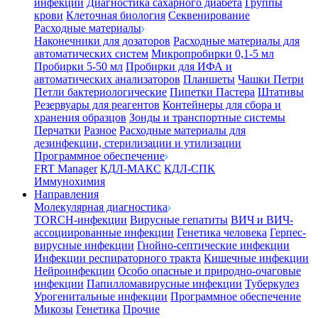
инфекции
Диагностика сахарного диабета
Группы
крови
Клеточная биология
Секвенирование
Расходные материалы
Наконечники для дозаторов
Расходные материалы для
автоматических систем
Микропробирки 0,1-5 мл
Пробирки 5-50 мл
Пробирки для ИФА и
автоматических анализаторов
Планшеты
Чашки Петри
Петли бактериологические
Пипетки Пастера
Штативы
Резервуары для реагентов
Контейнеры для сбора и
хранения образцов
Зонды и транспортные системы
Перчатки
Разное
Расходные материалы для
дезинфекции, стерилизации и утилизации
Программное обеспечение
FRT Manager
КДЛ-МАКС
КДЛ-СПК
Иммунохимия
Направления
Молекулярная диагностика
TORCH-инфекции
Вирусные гепатиты
ВИЧ и ВИЧ-
ассоциированные инфекции
Генетика человека
Герпес-
вирусные инфекции
Гнойно-септические инфекции
Инфекции респираторного тракта
Кишечные инфекции
Нейроинфекции
Особо опасные и природно-очаговые
инфекции
Папилломавирусные инфекции
Туберкулез
Урогенитальные инфекции
Программное обеспечение
Микозы
Генетика
Прочие