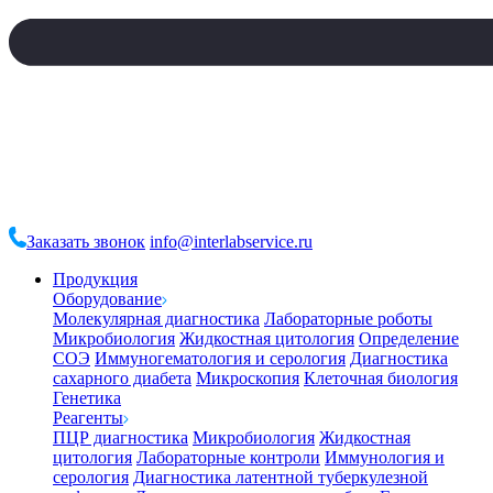
Заказать звонок
info@interlabservice.ru
Продукция
Оборудование
Молекулярная диагностика
Лабораторные роботы
Микробиология
Жидкостная цитология
Определение
СОЭ
Иммуногематология и серология
Диагностика
сахарного диабета
Микроскопия
Клеточная биология
Генетика
Реагенты
ПЦР диагностика
Микробиология
Жидкостная
цитология
Лабораторные контроли
Иммунология и
серология
Диагностика латентной туберкулезной