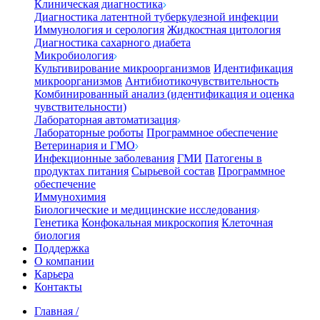
Клиническая диагностика
Диагностика латентной туберкулезной инфекции
Иммунология и серология
Жидкостная цитология
Диагностика сахарного диабета
Микробиология
Культивирование микроорганизмов
Идентификация
микроорганизмов
Антибиотикочувствительность
Комбинированный анализ (идентификация и оценка
чувствительности)
Лабораторная автоматизация
Лабораторные роботы
Программное обеспечение
Ветеринария и ГМО
Инфекционные заболевания
ГМИ
Патогены в
продуктах питания
Сырьевой состав
Программное
обеспечение
Иммунохимия
Биологические и медицинские исследования
Генетика
Конфокальная микроскопия
Клеточная
биология
Поддержка
О компании
Карьера
Контакты
Главная
/