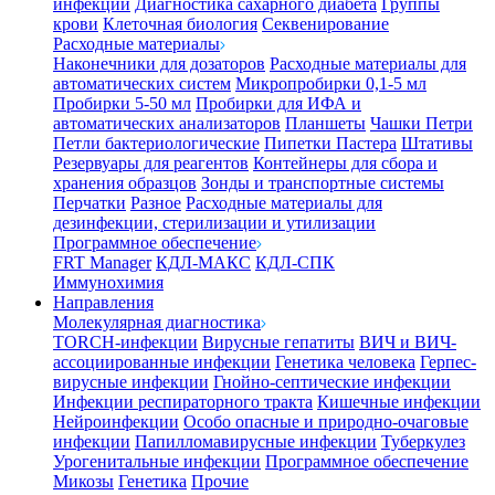
инфекции
Диагностика сахарного диабета
Группы
крови
Клеточная биология
Секвенирование
Расходные материалы
Наконечники для дозаторов
Расходные материалы для
автоматических систем
Микропробирки 0,1-5 мл
Пробирки 5-50 мл
Пробирки для ИФА и
автоматических анализаторов
Планшеты
Чашки Петри
Петли бактериологические
Пипетки Пастера
Штативы
Резервуары для реагентов
Контейнеры для сбора и
хранения образцов
Зонды и транспортные системы
Перчатки
Разное
Расходные материалы для
дезинфекции, стерилизации и утилизации
Программное обеспечение
FRT Manager
КДЛ-МАКС
КДЛ-СПК
Иммунохимия
Направления
Молекулярная диагностика
TORCH-инфекции
Вирусные гепатиты
ВИЧ и ВИЧ-
ассоциированные инфекции
Генетика человека
Герпес-
вирусные инфекции
Гнойно-септические инфекции
Инфекции респираторного тракта
Кишечные инфекции
Нейроинфекции
Особо опасные и природно-очаговые
инфекции
Папилломавирусные инфекции
Туберкулез
Урогенитальные инфекции
Программное обеспечение
Микозы
Генетика
Прочие