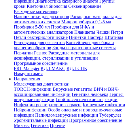
инфекции
Диагностика сахарного диабета
Группы
крови
Клеточная биология
Секвенирование
Расходные материалы
Наконечники для дозаторов
Расходные материалы для
автоматических систем
Микропробирки 0,1-5 мл
Пробирки 5-50 мл
Пробирки для ИФА и
автоматических анализаторов
Планшеты
Чашки Петри
Петли бактериологические
Пипетки Пастера
Штативы
Резервуары для реагентов
Контейнеры для сбора и
хранения образцов
Зонды и транспортные системы
Перчатки
Разное
Расходные материалы для
дезинфекции, стерилизации и утилизации
Программное обеспечение
FRT Manager
КДЛ-МАКС
КДЛ-СПК
Иммунохимия
Направления
Молекулярная диагностика
TORCH-инфекции
Вирусные гепатиты
ВИЧ и ВИЧ-
ассоциированные инфекции
Генетика человека
Герпес-
вирусные инфекции
Гнойно-септические инфекции
Инфекции респираторного тракта
Кишечные инфекции
Нейроинфекции
Особо опасные и природно-очаговые
инфекции
Папилломавирусные инфекции
Туберкулез
Урогенитальные инфекции
Программное обеспечение
Микозы
Генетика
Прочие