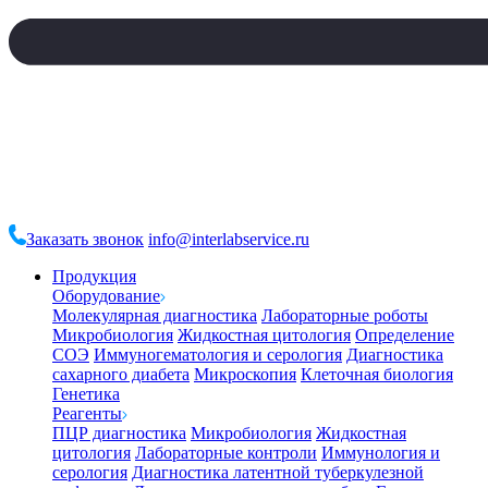
Заказать звонок
info@interlabservice.ru
Продукция
Оборудование
Молекулярная диагностика
Лабораторные роботы
Микробиология
Жидкостная цитология
Определение
СОЭ
Иммуногематология и серология
Диагностика
сахарного диабета
Микроскопия
Клеточная биология
Генетика
Реагенты
ПЦР диагностика
Микробиология
Жидкостная
цитология
Лабораторные контроли
Иммунология и
серология
Диагностика латентной туберкулезной