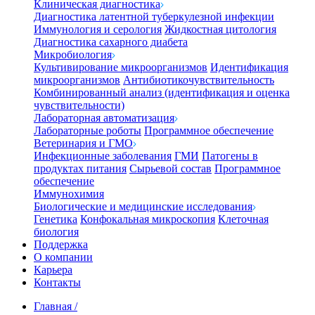
Клиническая диагностика
Диагностика латентной туберкулезной инфекции
Иммунология и серология
Жидкостная цитология
Диагностика сахарного диабета
Микробиология
Культивирование микроорганизмов
Идентификация
микроорганизмов
Антибиотикочувствительность
Комбинированный анализ (идентификация и оценка
чувствительности)
Лабораторная автоматизация
Лабораторные роботы
Программное обеспечение
Ветеринария и ГМО
Инфекционные заболевания
ГМИ
Патогены в
продуктах питания
Сырьевой состав
Программное
обеспечение
Иммунохимия
Биологические и медицинские исследования
Генетика
Конфокальная микроскопия
Клеточная
биология
Поддержка
О компании
Карьера
Контакты
Главная
/