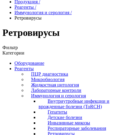
Продукция
/
Реагенты
/
Иммунология и серология
/
Ретровирусы
Ретровирусы
Фильтр
Категории
Оборудование
Реагенты
ПЦР диагностика
Микробиология
Жидкостная цитология
Лабораторные контроли
Иммунология и серология
Внутриутробные инфекции и
врожденные болезни (ToRCH)
Гепатиты
Детские болезни
Инвазивные микозы
Респираторные заболевания
Ретровирусы