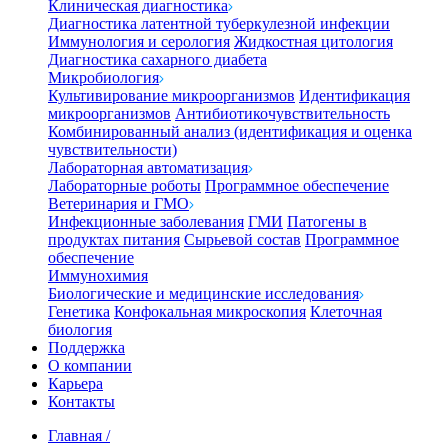
Клиническая диагностика
Диагностика латентной туберкулезной инфекции
Иммунология и серология
Жидкостная цитология
Диагностика сахарного диабета
Микробиология
Культивирование микроорганизмов
Идентификация
микроорганизмов
Антибиотикочувствительность
Комбинированный анализ (идентификация и оценка
чувствительности)
Лабораторная автоматизация
Лабораторные роботы
Программное обеспечение
Ветеринария и ГМО
Инфекционные заболевания
ГМИ
Патогены в
продуктах питания
Сырьевой состав
Программное
обеспечение
Иммунохимия
Биологические и медицинские исследования
Генетика
Конфокальная микроскопия
Клеточная
биология
Поддержка
О компании
Карьера
Контакты
Главная
/