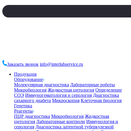
Заказать звонок
info@interlabservice.ru
Продукция
Оборудование
Молекулярная диагностика
Лабораторные роботы
Микробиология
Жидкостная цитология
Определение
СОЭ
Иммуногематология и серология
Диагностика
сахарного диабета
Микроскопия
Клеточная биология
Генетика
Реагенты
ПЦР диагностика
Микробиология
Жидкостная
цитология
Лабораторные контроли
Иммунология и
серология
Диагностика латентной туберкулезной