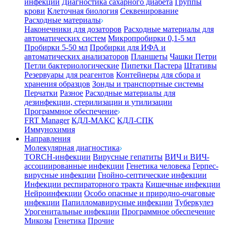
инфекции
Диагностика сахарного диабета
Группы
крови
Клеточная биология
Секвенирование
Расходные материалы
Наконечники для дозаторов
Расходные материалы для
автоматических систем
Микропробирки 0,1-5 мл
Пробирки 5-50 мл
Пробирки для ИФА и
автоматических анализаторов
Планшеты
Чашки Петри
Петли бактериологические
Пипетки Пастера
Штативы
Резервуары для реагентов
Контейнеры для сбора и
хранения образцов
Зонды и транспортные системы
Перчатки
Разное
Расходные материалы для
дезинфекции, стерилизации и утилизации
Программное обеспечение
FRT Manager
КДЛ-МАКС
КДЛ-СПК
Иммунохимия
Направления
Молекулярная диагностика
TORCH-инфекции
Вирусные гепатиты
ВИЧ и ВИЧ-
ассоциированные инфекции
Генетика человека
Герпес-
вирусные инфекции
Гнойно-септические инфекции
Инфекции респираторного тракта
Кишечные инфекции
Нейроинфекции
Особо опасные и природно-очаговые
инфекции
Папилломавирусные инфекции
Туберкулез
Урогенитальные инфекции
Программное обеспечение
Микозы
Генетика
Прочие