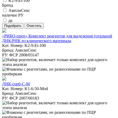
K2-9-Et-100
Бренд
АмплиСенс
наличие РУ
да
«РИБО-преп» Комплект реагентов для выделения тотальной
ДНК/РНК из клинического материала
Кат. Номер: K2-9-Et-100
Бренд: АмплиСенс
РУ: ФСР 2008/03147
ДНК-сорб-С-М
Кат. Номер: K1-6-50-Mod
Бренд: АмплиСенс
РУ: ФСР 2007/00183