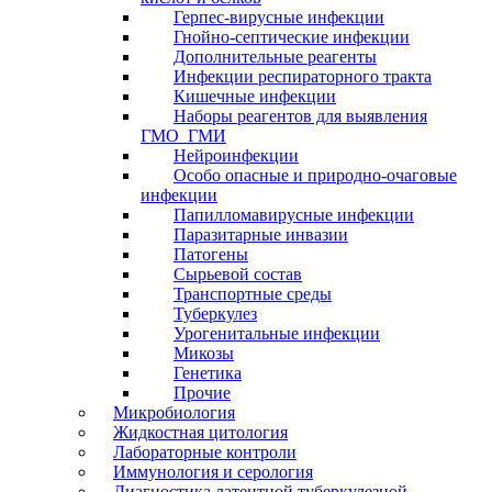
Герпес-вирусные инфекции
Гнойно-септические инфекции
Дополнительные реагенты
Инфекции респираторного тракта
Кишечные инфекции
Наборы реагентов для выявления
ГМО_ГМИ
Нейроинфекции
Особо опасные и природно-очаговые
инфекции
Папилломавирусные инфекции
Паразитарные инвазии
Патогены
Сырьевой состав
Транспортные среды
Туберкулез
Урогенитальные инфекции
Микозы
Генетика
Прочие
Микробиология
Жидкостная цитология
Лабораторные контроли
Иммунология и серология
Диагностика латентной туберкулезной