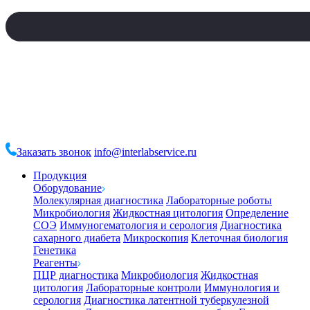
Заказать звонок
info@interlabservice.ru
Продукция
Оборудование
Молекулярная диагностика
Лабораторные роботы
Микробиология
Жидкостная цитология
Определение
СОЭ
Иммуногематология и серология
Диагностика
сахарного диабета
Микроскопия
Клеточная биология
Генетика
Реагенты
ПЦР диагностика
Микробиология
Жидкостная
цитология
Лабораторные контроли
Иммунология и
серология
Диагностика латентной туберкулезной