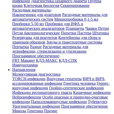
инфекции
Диагностика сахарного диабета
Группы
крови
Клеточная биология
Секвенирование
Расходные материалы
Наконечники для дозаторов
Расходные материалы для
автоматических систем
Микропробирки 0,1-5 мл
Пробирки 5-50 мл
Пробирки для ИФА и
автоматических анализаторов
Планшеты
Чашки Петри
Петли бактериологические
Пипетки Пастера
Штативы
Резервуары для реагентов
Контейнеры для сбора и
хранения образцов
Зонды и транспортные системы
Перчатки
Разное
Расходные материалы для
дезинфекции, стерилизации и утилизации
Программное обеспечение
FRT Manager
КДЛ-МАКС
КДЛ-СПК
Иммунохимия
Направления
Молекулярная диагностика
TORCH-инфекции
Вирусные гепатиты
ВИЧ и ВИЧ-
ассоциированные инфекции
Генетика человека
Герпес-
вирусные инфекции
Гнойно-септические инфекции
Инфекции респираторного тракта
Кишечные инфекции
Нейроинфекции
Особо опасные и природно-очаговые
инфекции
Папилломавирусные инфекции
Туберкулез
Урогенитальные инфекции
Программное обеспечение
Микозы
Генетика
Прочие