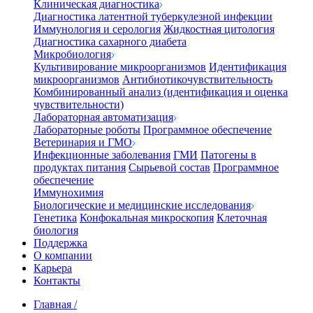
Клиническая диагностика
Диагностика латентной туберкулезной инфекции
Иммунология и серология
Жидкостная цитология
Диагностика сахарного диабета
Микробиология
Культивирование микроорганизмов
Идентификация
микроорганизмов
Антибиотикочувствительность
Комбинированный анализ (идентификация и оценка
чувствительности)
Лабораторная автоматизация
Лабораторные роботы
Программное обеспечение
Ветеринария и ГМО
Инфекционные заболевания
ГМИ
Патогены в
продуктах питания
Сырьевой состав
Программное
обеспечение
Иммунохимия
Биологические и медицинские исследования
Генетика
Конфокальная микроскопия
Клеточная
биология
Поддержка
О компании
Карьера
Контакты
Главная
/