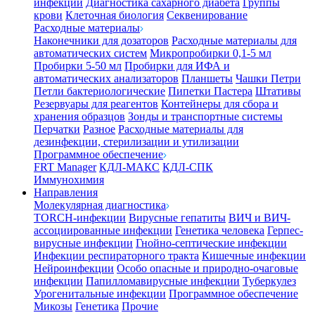
инфекции
Диагностика сахарного диабета
Группы
крови
Клеточная биология
Секвенирование
Расходные материалы
Наконечники для дозаторов
Расходные материалы для
автоматических систем
Микропробирки 0,1-5 мл
Пробирки 5-50 мл
Пробирки для ИФА и
автоматических анализаторов
Планшеты
Чашки Петри
Петли бактериологические
Пипетки Пастера
Штативы
Резервуары для реагентов
Контейнеры для сбора и
хранения образцов
Зонды и транспортные системы
Перчатки
Разное
Расходные материалы для
дезинфекции, стерилизации и утилизации
Программное обеспечение
FRT Manager
КДЛ-МАКС
КДЛ-СПК
Иммунохимия
Направления
Молекулярная диагностика
TORCH-инфекции
Вирусные гепатиты
ВИЧ и ВИЧ-
ассоциированные инфекции
Генетика человека
Герпес-
вирусные инфекции
Гнойно-септические инфекции
Инфекции респираторного тракта
Кишечные инфекции
Нейроинфекции
Особо опасные и природно-очаговые
инфекции
Папилломавирусные инфекции
Туберкулез
Урогенитальные инфекции
Программное обеспечение
Микозы
Генетика
Прочие