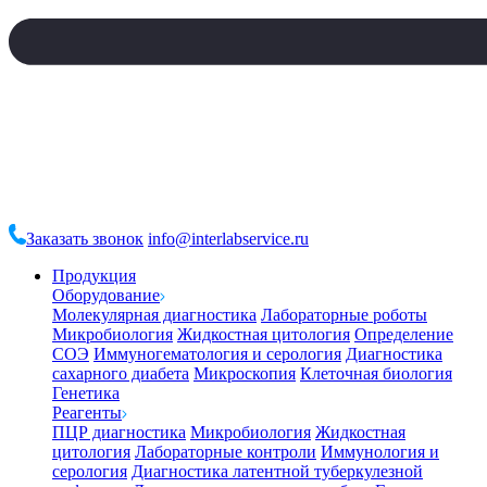
Заказать звонок
info@interlabservice.ru
Продукция
Оборудование
Молекулярная диагностика
Лабораторные роботы
Микробиология
Жидкостная цитология
Определение
СОЭ
Иммуногематология и серология
Диагностика
сахарного диабета
Микроскопия
Клеточная биология
Генетика
Реагенты
ПЦР диагностика
Микробиология
Жидкостная
цитология
Лабораторные контроли
Иммунология и
серология
Диагностика латентной туберкулезной