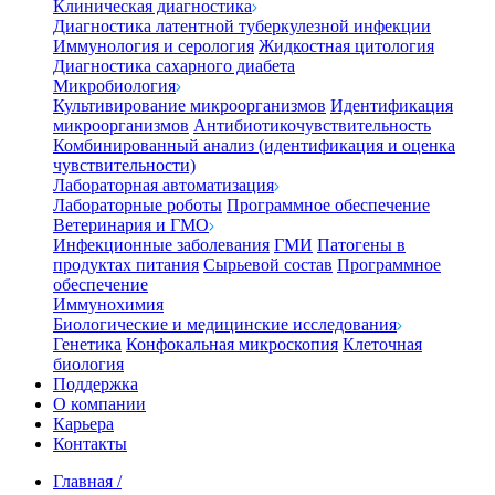
Клиническая диагностика
Диагностика латентной туберкулезной инфекции
Иммунология и серология
Жидкостная цитология
Диагностика сахарного диабета
Микробиология
Культивирование микроорганизмов
Идентификация
микроорганизмов
Антибиотикочувствительность
Комбинированный анализ (идентификация и оценка
чувствительности)
Лабораторная автоматизация
Лабораторные роботы
Программное обеспечение
Ветеринария и ГМО
Инфекционные заболевания
ГМИ
Патогены в
продуктах питания
Сырьевой состав
Программное
обеспечение
Иммунохимия
Биологические и медицинские исследования
Генетика
Конфокальная микроскопия
Клеточная
биология
Поддержка
О компании
Карьера
Контакты
Главная
/