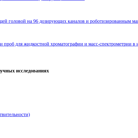
ей головой на 96 дозирующих каналов и роботизированным м
 проб для жидкостной хроматографии и масс-спектрометрии в 
аучных исследованиях
твительности)