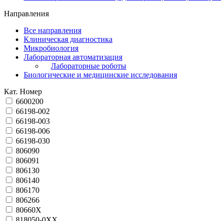
Направления
Все направления
Клиническая диагностика
Микробиология
Лабораторная автоматизация
Лабораторные роботы
Биологические и медицинские исследования
Кат. Номер
6600200
66198-002
66198-003
66198-006
66198-030
806090
806091
806130
806140
806170
806266
80660X
818050-0ХХ