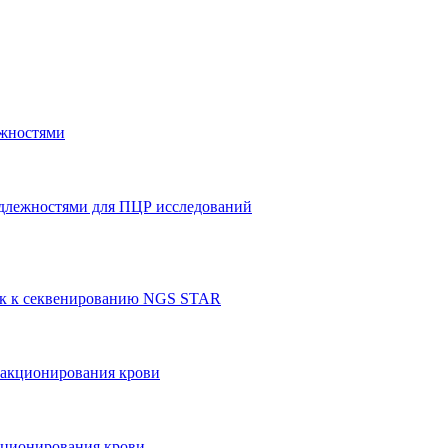
ежностями
адлежностями для ПЦР исследований
тек к секвенированию NGS STAR
ракционирования крови
кционирования крови