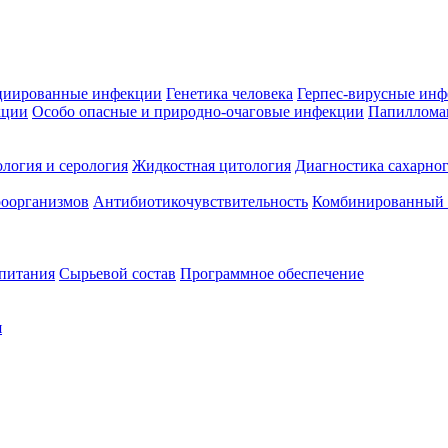
циированные инфекции
Генетика человека
Герпес-вирусные ин
кции
Особо опасные и природно-очаговые инфекции
Папиллома
логия и серология
Жидкостная цитология
Диагностика сахарног
оорганизмов
Антибиотикочувствительность
Комбинированный а
 питания
Сырьевой состав
Программное обеспечение
я