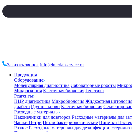
Заказать звонок
info@interlabservice.ru
Продукция
Оборудование
Молекулярная диагностика
Лабораторные роботы
Микро
Микроскопия
Клеточная биология
Генетика
Реагенты
ПЦР диагностика
Микробиология
Жидкостная цитологи
диабета
Группы крови
Клеточная биология
Секвенирова
Расходные материалы
Наконечники для дозаторов
Расходные материалы для ав
Чашки Петри
Петли бактериологические
Пипетки Пастер
Разное
Расходные материалы для дезинфекции, стерилиз