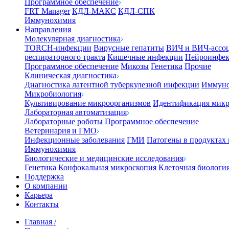
Программное обеспечение
FRT Manager
КДЛ-МАКС
КДЛ-СПК
Иммунохимия
Направления
Молекулярная диагностика
TORCH-инфекции
Вирусные гепатиты
ВИЧ и ВИЧ-ассо
респираторного тракта
Кишечные инфекции
Нейроинфе
Программное обеспечение
Микозы
Генетика
Прочие
Клиническая диагностика
Диагностика латентной туберкулезной инфекции
Иммуно
Микробиология
Культивирование микроорганизмов
Идентификация микр
Лабораторная автоматизация
Лабораторные роботы
Программное обеспечение
Ветеринария и ГМО
Инфекционные заболевания
ГМИ
Патогены в продуктах
Иммунохимия
Биологические и медицинские исследования
Генетика
Конфокальная микроскопия
Клеточная биологи
Поддержка
О компании
Карьера
Контакты
Главная
/