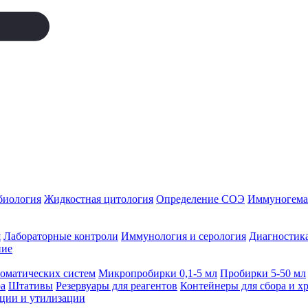
биология
Жидкостная цитология
Определение СОЭ
Иммуногемат
я
Лабораторные контроли
Иммунология и серология
Диагностика
ние
томатических систем
Микропробирки 0,1-5 мл
Пробирки 5-50 мл
а
Штативы
Резервуары для реагентов
Контейнеры для сбора и х
ации и утилизации