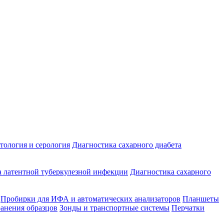
ология и серология
Диагностика сахарного диабета
 латентной туберкулезной инфекции
Диагностика сахарного
Пробирки для ИФА и автоматических анализаторов
Планшеты
ранения образцов
Зонды и транспортные системы
Перчатки