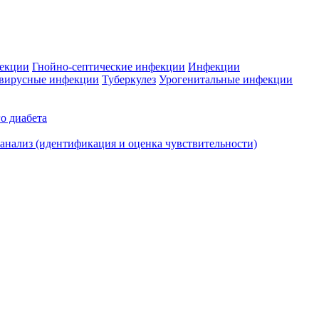
фекции
Гнойно-септические инфекции
Инфекции
вирусные инфекции
Туберкулез
Урогенитальные инфекции
о диабета
нализ (идентификация и оценка чувствительности)