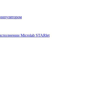
анипулятором
исполнении Microlab STARlet