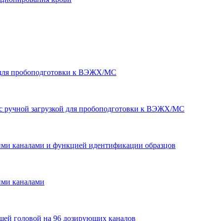
L для пробоподготовки к ВЭЖХ/МС
L с ручной загрузкой для пробоподготовки к ВЭЖХ/МС
ми каналами и функцией идентификации образцов
ими каналами
ей головой на 96 дозирующих каналов