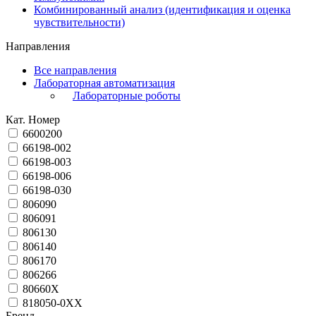
Комбинированный анализ (идентификация и оценка
чувствительности)
Направления
Все направления
Лабораторная автоматизация
Лабораторные роботы
Кат. Номер
6600200
66198-002
66198-003
66198-006
66198-030
806090
806091
806130
806140
806170
806266
80660X
818050-0ХХ
Бренд