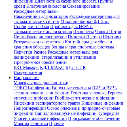
инфекции
Диагностика сахарного диабета
Группы
крови
Клеточная биология
Секвенирование
Расходные материалы
Наконечники для дозаторов
Расходные материалы для
автоматических систем
Микропробирки 0,1-5 мл
Пробирки 5-50 мл
Пробирки для ИФА и
автоматических анализаторов
Планшеты
Чашки Петри
Петли бактериологические
Пипетки Пастера
Штативы
Резервуары для реагентов
Контейнеры для сбора и
хранения образцов
Зонды и транспортные системы
Перчатки
Разное
Расходные материалы для
дезинфекции, стерилизации и утилизации
Программное обеспечение
FRT Manager
КДЛ-МАКС
КДЛ-СПК
Иммунохимия
Направления
Молекулярная диагностика
TORCH-инфекции
Вирусные гепатиты
ВИЧ и ВИЧ-
ассоциированные инфекции
Генетика человека
Герпес-
вирусные инфекции
Гнойно-септические инфекции
Инфекции респираторного тракта
Кишечные инфекции
Нейроинфекции
Особо опасные и природно-очаговые
инфекции
Папилломавирусные инфекции
Туберкулез
Урогенитальные инфекции
Программное обеспечение
Микозы
Генетика
Прочие