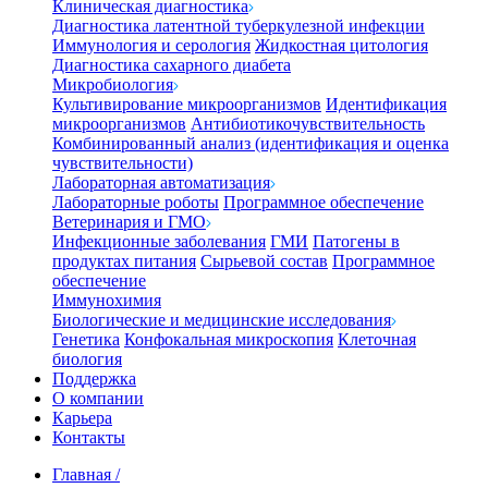
Клиническая диагностика
Диагностика латентной туберкулезной инфекции
Иммунология и серология
Жидкостная цитология
Диагностика сахарного диабета
Микробиология
Культивирование микроорганизмов
Идентификация
микроорганизмов
Антибиотикочувствительность
Комбинированный анализ (идентификация и оценка
чувствительности)
Лабораторная автоматизация
Лабораторные роботы
Программное обеспечение
Ветеринария и ГМО
Инфекционные заболевания
ГМИ
Патогены в
продуктах питания
Сырьевой состав
Программное
обеспечение
Иммунохимия
Биологические и медицинские исследования
Генетика
Конфокальная микроскопия
Клеточная
биология
Поддержка
О компании
Карьера
Контакты
Главная
/