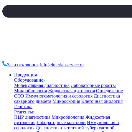
Заказать звонок
info@interlabservice.ru
Продукция
Оборудование
Молекулярная диагностика
Лабораторные роботы
Микробиология
Жидкостная цитология
Определение
СОЭ
Иммуногематология и серология
Диагностика
сахарного диабета
Микроскопия
Клеточная биология
Генетика
Реагенты
ПЦР диагностика
Микробиология
Жидкостная
цитология
Лабораторные контроли
Иммунология и
серология
Диагностика латентной туберкулезной