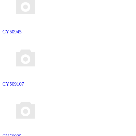
CY50945
CY509107