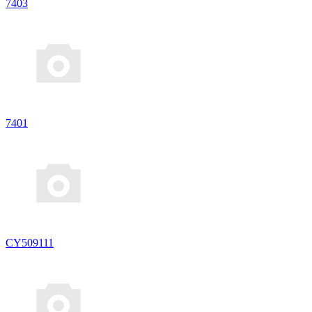
7403
7401
CY509111