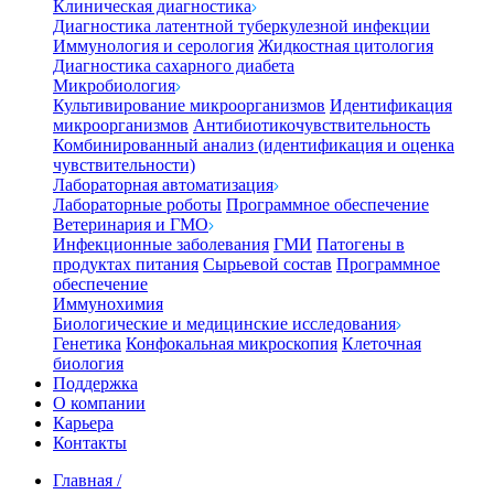
Клиническая диагностика
Диагностика латентной туберкулезной инфекции
Иммунология и серология
Жидкостная цитология
Диагностика сахарного диабета
Микробиология
Культивирование микроорганизмов
Идентификация
микроорганизмов
Антибиотикочувствительность
Комбинированный анализ (идентификация и оценка
чувствительности)
Лабораторная автоматизация
Лабораторные роботы
Программное обеспечение
Ветеринария и ГМО
Инфекционные заболевания
ГМИ
Патогены в
продуктах питания
Сырьевой состав
Программное
обеспечение
Иммунохимия
Биологические и медицинские исследования
Генетика
Конфокальная микроскопия
Клеточная
биология
Поддержка
О компании
Карьера
Контакты
Главная
/