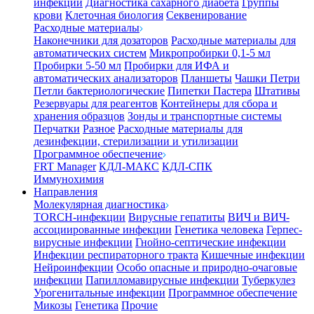
инфекции
Диагностика сахарного диабета
Группы
крови
Клеточная биология
Секвенирование
Расходные материалы
Наконечники для дозаторов
Расходные материалы для
автоматических систем
Микропробирки 0,1-5 мл
Пробирки 5-50 мл
Пробирки для ИФА и
автоматических анализаторов
Планшеты
Чашки Петри
Петли бактериологические
Пипетки Пастера
Штативы
Резервуары для реагентов
Контейнеры для сбора и
хранения образцов
Зонды и транспортные системы
Перчатки
Разное
Расходные материалы для
дезинфекции, стерилизации и утилизации
Программное обеспечение
FRT Manager
КДЛ-МАКС
КДЛ-СПК
Иммунохимия
Направления
Молекулярная диагностика
TORCH-инфекции
Вирусные гепатиты
ВИЧ и ВИЧ-
ассоциированные инфекции
Генетика человека
Герпес-
вирусные инфекции
Гнойно-септические инфекции
Инфекции респираторного тракта
Кишечные инфекции
Нейроинфекции
Особо опасные и природно-очаговые
инфекции
Папилломавирусные инфекции
Туберкулез
Урогенитальные инфекции
Программное обеспечение
Микозы
Генетика
Прочие