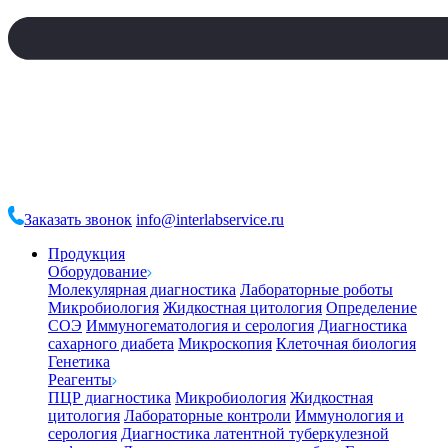
Заказать звонок
info@interlabservice.ru
Продукция
Оборудование
Молекулярная диагностика
Лабораторные роботы
Микробиология
Жидкостная цитология
Определение
СОЭ
Иммуногематология и серология
Диагностика
сахарного диабета
Микроскопия
Клеточная биология
Генетика
Реагенты
ПЦР диагностика
Микробиология
Жидкостная
цитология
Лабораторные контроли
Иммунология и
серология
Диагностика латентной туберкулезной