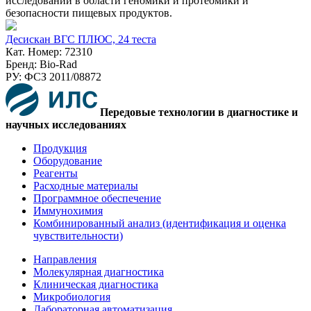
исследований в области геномики и протеомики и
безопасности пищевых продуктов.
Десискан ВГC ПЛЮС, 24 теста
Кат. Номер: 72310
Бренд: Bio-Rad
РУ: ФСЗ 2011/08872
Передовые технологии в диагностике и
научных исследованиях
Продукция
Оборудование
Реагенты
Расходные материалы
Программное обеспечение
Иммунохимия
Комбинированный анализ (идентификация и оценка
чувствительности)
Направления
Молекулярная диагностика
Клиническая диагностика
Микробиология
Лабораторная автоматизация