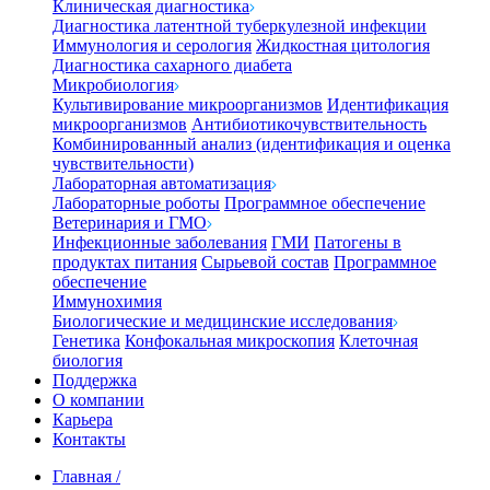
Клиническая диагностика
Диагностика латентной туберкулезной инфекции
Иммунология и серология
Жидкостная цитология
Диагностика сахарного диабета
Микробиология
Культивирование микроорганизмов
Идентификация
микроорганизмов
Антибиотикочувствительность
Комбинированный анализ (идентификация и оценка
чувствительности)
Лабораторная автоматизация
Лабораторные роботы
Программное обеспечение
Ветеринария и ГМО
Инфекционные заболевания
ГМИ
Патогены в
продуктах питания
Сырьевой состав
Программное
обеспечение
Иммунохимия
Биологические и медицинские исследования
Генетика
Конфокальная микроскопия
Клеточная
биология
Поддержка
О компании
Карьера
Контакты
Главная
/