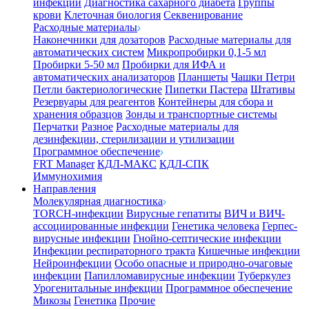
инфекции
Диагностика сахарного диабета
Группы
крови
Клеточная биология
Секвенирование
Расходные материалы
Наконечники для дозаторов
Расходные материалы для
автоматических систем
Микропробирки 0,1-5 мл
Пробирки 5-50 мл
Пробирки для ИФА и
автоматических анализаторов
Планшеты
Чашки Петри
Петли бактериологические
Пипетки Пастера
Штативы
Резервуары для реагентов
Контейнеры для сбора и
хранения образцов
Зонды и транспортные системы
Перчатки
Разное
Расходные материалы для
дезинфекции, стерилизации и утилизации
Программное обеспечение
FRT Manager
КДЛ-МАКС
КДЛ-СПК
Иммунохимия
Направления
Молекулярная диагностика
TORCH-инфекции
Вирусные гепатиты
ВИЧ и ВИЧ-
ассоциированные инфекции
Генетика человека
Герпес-
вирусные инфекции
Гнойно-септические инфекции
Инфекции респираторного тракта
Кишечные инфекции
Нейроинфекции
Особо опасные и природно-очаговые
инфекции
Папилломавирусные инфекции
Туберкулез
Урогенитальные инфекции
Программное обеспечение
Микозы
Генетика
Прочие