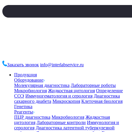
Заказать звонок
info@interlabservice.ru
Продукция
Оборудование
Молекулярная диагностика
Лабораторные роботы
Микробиология
Жидкостная цитология
Определение
СОЭ
Иммуногематология и серология
Диагностика
сахарного диабета
Микроскопия
Клеточная биология
Генетика
Реагенты
ПЦР диагностика
Микробиология
Жидкостная
цитология
Лабораторные контроли
Иммунология и
серология
Диагностика латентной туберкулезной