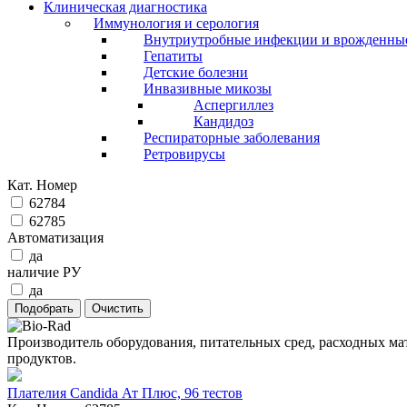
Клиническая диагностика
Иммунология и серология
Внутриутробные инфекции и врожденны
Гепатиты
Детские болезни
Инвазивные микозы
Аспергиллез
Кандидоз
Респираторные заболевания
Ретровирусы
Кат. Номер
62784
62785
Автоматизация
да
наличие РУ
да
Производитель оборудования, питательных сред, расходных ма
продуктов.
Плателия Candida Ат Плюс, 96 тестов