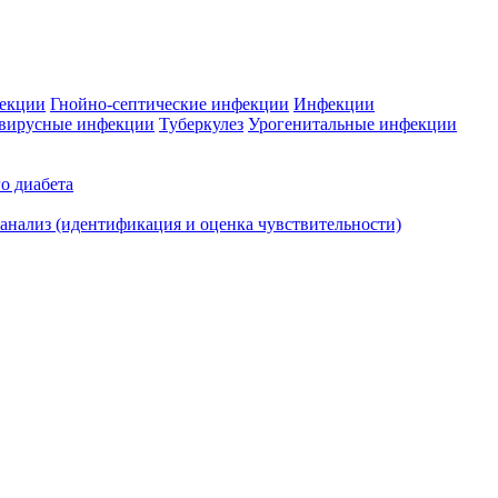
фекции
Гнойно-септические инфекции
Инфекции
вирусные инфекции
Туберкулез
Урогенитальные инфекции
о диабета
нализ (идентификация и оценка чувствительности)