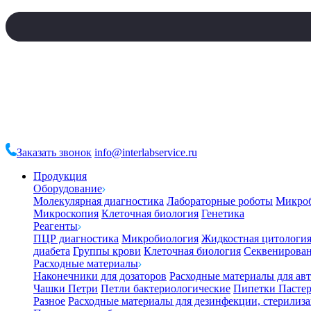
Заказать звонок
info@interlabservice.ru
Продукция
Оборудование
Молекулярная диагностика
Лабораторные роботы
Микро
Микроскопия
Клеточная биология
Генетика
Реагенты
ПЦР диагностика
Микробиология
Жидкостная цитологи
диабета
Группы крови
Клеточная биология
Секвенирова
Расходные материалы
Наконечники для дозаторов
Расходные материалы для ав
Чашки Петри
Петли бактериологические
Пипетки Пастер
Разное
Расходные материалы для дезинфекции, стерилиз