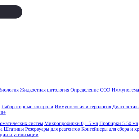
биология
Жидкостная цитология
Определение СОЭ
Иммуногемат
я
Лабораторные контроли
Иммунология и серология
Диагностика
ние
томатических систем
Микропробирки 0,1-5 мл
Пробирки 5-50 мл
а
Штативы
Резервуары для реагентов
Контейнеры для сбора и х
ации и утилизации