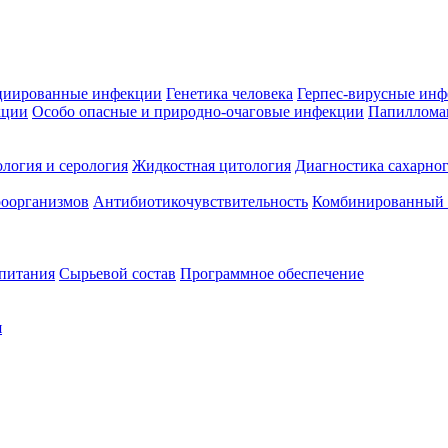
циированные инфекции
Генетика человека
Герпес-вирусные ин
кции
Особо опасные и природно-очаговые инфекции
Папиллома
логия и серология
Жидкостная цитология
Диагностика сахарног
оорганизмов
Антибиотикочувствительность
Комбинированный а
 питания
Сырьевой состав
Программное обеспечение
я