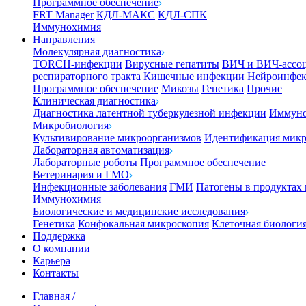
Программное обеспечение
FRT Manager
КДЛ-МАКС
КДЛ-СПК
Иммунохимия
Направления
Молекулярная диагностика
TORCH-инфекции
Вирусные гепатиты
ВИЧ и ВИЧ-ассо
респираторного тракта
Кишечные инфекции
Нейроинфе
Программное обеспечение
Микозы
Генетика
Прочие
Клиническая диагностика
Диагностика латентной туберкулезной инфекции
Иммуно
Микробиология
Культивирование микроорганизмов
Идентификация микр
Лабораторная автоматизация
Лабораторные роботы
Программное обеспечение
Ветеринария и ГМО
Инфекционные заболевания
ГМИ
Патогены в продуктах
Иммунохимия
Биологические и медицинские исследования
Генетика
Конфокальная микроскопия
Клеточная биологи
Поддержка
О компании
Карьера
Контакты
Главная
/