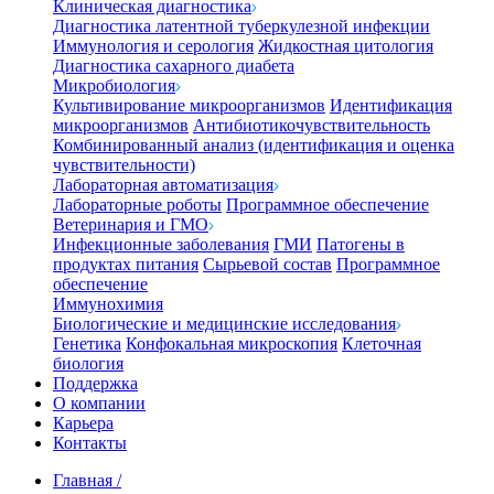
Клиническая диагностика
Диагностика латентной туберкулезной инфекции
Иммунология и серология
Жидкостная цитология
Диагностика сахарного диабета
Микробиология
Культивирование микроорганизмов
Идентификация
микроорганизмов
Антибиотикочувствительность
Комбинированный анализ (идентификация и оценка
чувствительности)
Лабораторная автоматизация
Лабораторные роботы
Программное обеспечение
Ветеринария и ГМО
Инфекционные заболевания
ГМИ
Патогены в
продуктах питания
Сырьевой состав
Программное
обеспечение
Иммунохимия
Биологические и медицинские исследования
Генетика
Конфокальная микроскопия
Клеточная
биология
Поддержка
О компании
Карьера
Контакты
Главная
/