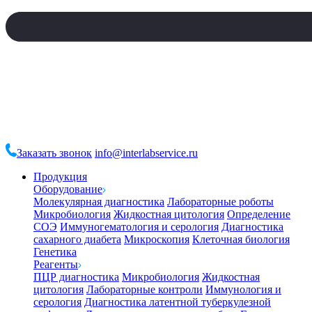
Заказать звонок
info@interlabservice.ru
Продукция
Оборудование
Молекулярная диагностика
Лабораторные роботы
Микробиология
Жидкостная цитология
Определение
СОЭ
Иммуногематология и серология
Диагностика
сахарного диабета
Микроскопия
Клеточная биология
Генетика
Реагенты
ПЦР диагностика
Микробиология
Жидкостная
цитология
Лабораторные контроли
Иммунология и
серология
Диагностика латентной туберкулезной