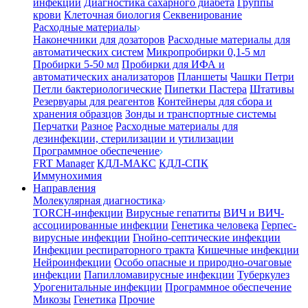
инфекции
Диагностика сахарного диабета
Группы
крови
Клеточная биология
Секвенирование
Расходные материалы
Наконечники для дозаторов
Расходные материалы для
автоматических систем
Микропробирки 0,1-5 мл
Пробирки 5-50 мл
Пробирки для ИФА и
автоматических анализаторов
Планшеты
Чашки Петри
Петли бактериологические
Пипетки Пастера
Штативы
Резервуары для реагентов
Контейнеры для сбора и
хранения образцов
Зонды и транспортные системы
Перчатки
Разное
Расходные материалы для
дезинфекции, стерилизации и утилизации
Программное обеспечение
FRT Manager
КДЛ-МАКС
КДЛ-СПК
Иммунохимия
Направления
Молекулярная диагностика
TORCH-инфекции
Вирусные гепатиты
ВИЧ и ВИЧ-
ассоциированные инфекции
Генетика человека
Герпес-
вирусные инфекции
Гнойно-септические инфекции
Инфекции респираторного тракта
Кишечные инфекции
Нейроинфекции
Особо опасные и природно-очаговые
инфекции
Папилломавирусные инфекции
Туберкулез
Урогенитальные инфекции
Программное обеспечение
Микозы
Генетика
Прочие