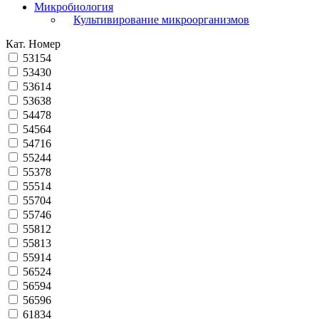
Микробиология
Культивирование микроорганизмов
Кат. Номер
53154
53430
53614
53638
54478
54564
54716
55244
55378
55514
55704
55746
55812
55813
55914
56524
56594
56596
61834