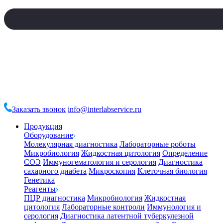
Заказать звонок
info@interlabservice.ru
Продукция
Оборудование
Молекулярная диагностика
Лабораторные роботы
Микробиология
Жидкостная цитология
Определение
СОЭ
Иммуногематология и серология
Диагностика
сахарного диабета
Микроскопия
Клеточная биология
Генетика
Реагенты
ПЦР диагностика
Микробиология
Жидкостная
цитология
Лабораторные контроли
Иммунология и
серология
Диагностика латентной туберкулезной