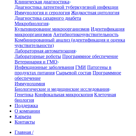
Клиническая диагностика
Диагностика латентной туберкулезной инфекции
Иммунология и серология
Жидкостная цитология
Диагностика сахарного диабета
Микробиология
Культивирование микроорганизмов
Идентификация
микроорганизмов
Антибиотикочувствительность
Комбинированный анализ (идентификация и оценка
чувствительности)
Лабораторная автоматизация
Лабораторные роботы
Программное обеспечение
Ветеринария и ГМО
Инфекционные заболевания
ГМИ
Патогены в
продуктах питания
Сырьевой состав
Программное
обеспечение
Иммунохимия
Биологические и медицинские исследования
Генетика
Конфокальная микроскопия
Клеточная
биология
Поддержка
О компании
Карьера
Контакты
Главная
/