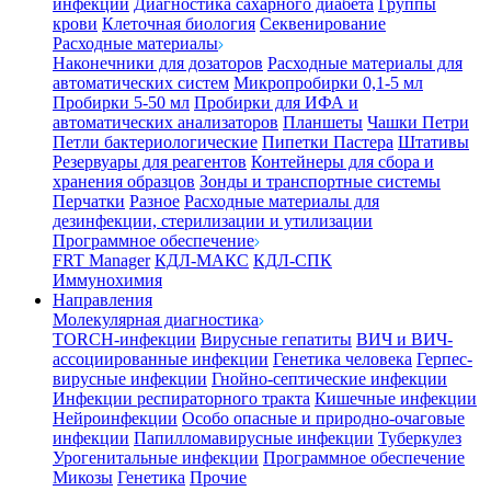
инфекции
Диагностика сахарного диабета
Группы
крови
Клеточная биология
Секвенирование
Расходные материалы
Наконечники для дозаторов
Расходные материалы для
автоматических систем
Микропробирки 0,1-5 мл
Пробирки 5-50 мл
Пробирки для ИФА и
автоматических анализаторов
Планшеты
Чашки Петри
Петли бактериологические
Пипетки Пастера
Штативы
Резервуары для реагентов
Контейнеры для сбора и
хранения образцов
Зонды и транспортные системы
Перчатки
Разное
Расходные материалы для
дезинфекции, стерилизации и утилизации
Программное обеспечение
FRT Manager
КДЛ-МАКС
КДЛ-СПК
Иммунохимия
Направления
Молекулярная диагностика
TORCH-инфекции
Вирусные гепатиты
ВИЧ и ВИЧ-
ассоциированные инфекции
Генетика человека
Герпес-
вирусные инфекции
Гнойно-септические инфекции
Инфекции респираторного тракта
Кишечные инфекции
Нейроинфекции
Особо опасные и природно-очаговые
инфекции
Папилломавирусные инфекции
Туберкулез
Урогенитальные инфекции
Программное обеспечение
Микозы
Генетика
Прочие