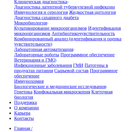
Клиническая диагностика
Диагностика латентной туберкулезной инфекции
Иммунология и серология
Жидкостная цитология
Диагностика сахарного диабета
Микробиология
Культивирование микроорганизмов
Идентификация
микроорганизмов
Антибиотикочувствительность
Комбинированный анализ (идентификация и оценка
чувствительности)
Лабораторная автоматизация
Лабораторные роботы
Программное обеспечение
Ветеринария и ГМО
Инфекционные заболевания
ГМИ
Патогены в
продуктах питания
Сырьевой состав
Программное
обеспечение
Иммунохимия
Биологические и медицинские исследования
Генетика
Конфокальная микроскопия
Клеточная
биология
Поддержка
О компании
Карьера
Контакты
Главная
/