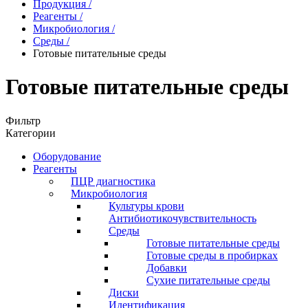
Продукция
/
Реагенты
/
Микробиология
/
Среды
/
Готовые питательные среды
Готовые питательные среды
Фильтр
Категории
Оборудование
Реагенты
ПЦР диагностика
Микробиология
Культуры крови
Антибиотикочувствительность
Среды
Готовые питательные среды
Готовые среды в пробирках
Добавки
Сухие питательные среды
Диски
Идентификация