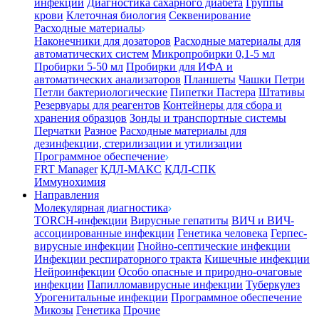
инфекции
Диагностика сахарного диабета
Группы
крови
Клеточная биология
Секвенирование
Расходные материалы
Наконечники для дозаторов
Расходные материалы для
автоматических систем
Микропробирки 0,1-5 мл
Пробирки 5-50 мл
Пробирки для ИФА и
автоматических анализаторов
Планшеты
Чашки Петри
Петли бактериологические
Пипетки Пастера
Штативы
Резервуары для реагентов
Контейнеры для сбора и
хранения образцов
Зонды и транспортные системы
Перчатки
Разное
Расходные материалы для
дезинфекции, стерилизации и утилизации
Программное обеспечение
FRT Manager
КДЛ-МАКС
КДЛ-СПК
Иммунохимия
Направления
Молекулярная диагностика
TORCH-инфекции
Вирусные гепатиты
ВИЧ и ВИЧ-
ассоциированные инфекции
Генетика человека
Герпес-
вирусные инфекции
Гнойно-септические инфекции
Инфекции респираторного тракта
Кишечные инфекции
Нейроинфекции
Особо опасные и природно-очаговые
инфекции
Папилломавирусные инфекции
Туберкулез
Урогенитальные инфекции
Программное обеспечение
Микозы
Генетика
Прочие