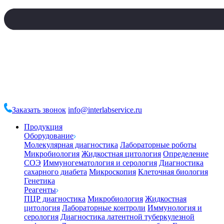
Заказать звонок
info@interlabservice.ru
Продукция
Оборудование
Молекулярная диагностика
Лабораторные роботы
Микробиология
Жидкостная цитология
Определение
СОЭ
Иммуногематология и серология
Диагностика
сахарного диабета
Микроскопия
Клеточная биология
Генетика
Реагенты
ПЦР диагностика
Микробиология
Жидкостная
цитология
Лабораторные контроли
Иммунология и
серология
Диагностика латентной туберкулезной