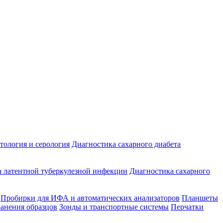
ология и серология
Диагностика сахарного диабета
 латентной туберкулезной инфекции
Диагностика сахарного
Пробирки для ИФА и автоматических анализаторов
Планшеты
ранения образцов
Зонды и транспортные системы
Перчатки