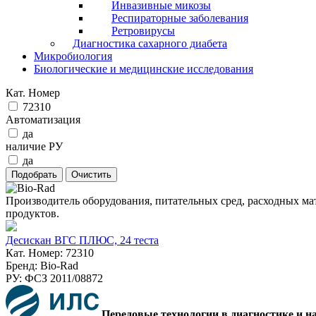
Инвазивные микозы
Респираторные заболевания
Ретровирусы
Диагностика сахарного диабета
Микробиология
Биологические и медицинские исследования
Кат. Номер
72310
Автоматизация
да
наличие РУ
да
Производитель оборудования, питательных сред, расходных ма
продуктов.
Десискан ВГC ПЛЮС, 24 теста
Кат. Номер: 72310
Бренд: Bio-Rad
РУ: ФСЗ 2011/08872
Передовые технологии в диагностике и н