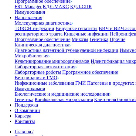
Программное обеспечение
FRT Manager
КДЛ-МАКС
КДЛ-СПК
Иммунохимия
Направления
Молекулярная диагностика
TORCH-инфекции
Вирусные гепатиты
ВИЧ и ВИЧ-ассо
респираторного тракта
Кишечные инфекции
Нейроинфе
Программное обеспечение
Микозы
Генетика
Прочие
Клиническая диагностика
Диагностика латентной туберкулезной инфекции
Иммуно
Микробиология
Культивирование микроорганизмов
Идентификация микр
Лабораторная автоматизация
Лабораторные роботы
Программное обеспечение
Ветеринария и ГМО
Инфекционные заболевания
ГМИ
Патогены в продуктах
Иммунохимия
Биологические и медицинские исследования
Генетика
Конфокальная микроскопия
Клеточная биологи
Поддержка
О компании
Карьера
Контакты
Главная
/