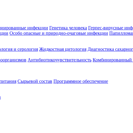
циированные инфекции
Генетика человека
Герпес-вирусные ин
кции
Особо опасные и природно-очаговые инфекции
Папиллома
логия и серология
Жидкостная цитология
Диагностика сахарног
оорганизмов
Антибиотикочувствительность
Комбинированный а
 питания
Сырьевой состав
Программное обеспечение
я