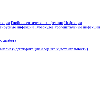
фекции
Гнойно-септические инфекции
Инфекции
вирусные инфекции
Туберкулез
Урогенитальные инфекции
о диабета
нализ (идентификация и оценка чувствительности)