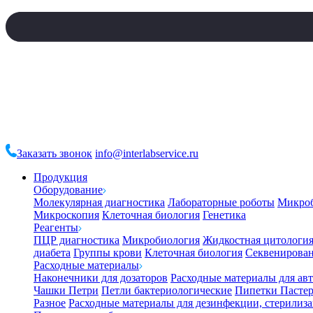
Заказать звонок
info@interlabservice.ru
Продукция
Оборудование
Молекулярная диагностика
Лабораторные роботы
Микро
Микроскопия
Клеточная биология
Генетика
Реагенты
ПЦР диагностика
Микробиология
Жидкостная цитологи
диабета
Группы крови
Клеточная биология
Секвенирова
Расходные материалы
Наконечники для дозаторов
Расходные материалы для ав
Чашки Петри
Петли бактериологические
Пипетки Пастер
Разное
Расходные материалы для дезинфекции, стерилиз