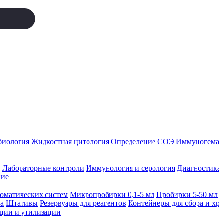
биология
Жидкостная цитология
Определение СОЭ
Иммуногемат
я
Лабораторные контроли
Иммунология и серология
Диагностика
ние
томатических систем
Микропробирки 0,1-5 мл
Пробирки 5-50 мл
а
Штативы
Резервуары для реагентов
Контейнеры для сбора и х
ации и утилизации