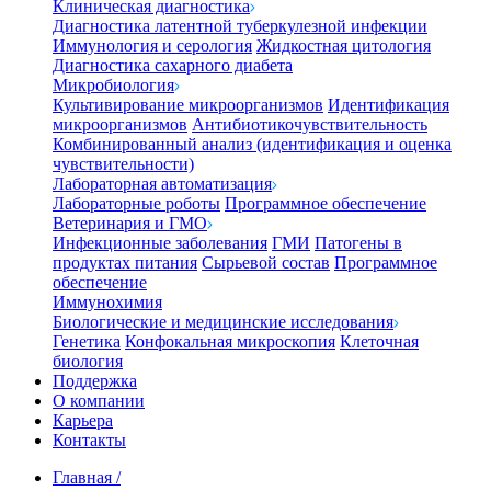
Клиническая диагностика
Диагностика латентной туберкулезной инфекции
Иммунология и серология
Жидкостная цитология
Диагностика сахарного диабета
Микробиология
Культивирование микроорганизмов
Идентификация
микроорганизмов
Антибиотикочувствительность
Комбинированный анализ (идентификация и оценка
чувствительности)
Лабораторная автоматизация
Лабораторные роботы
Программное обеспечение
Ветеринария и ГМО
Инфекционные заболевания
ГМИ
Патогены в
продуктах питания
Сырьевой состав
Программное
обеспечение
Иммунохимия
Биологические и медицинские исследования
Генетика
Конфокальная микроскопия
Клеточная
биология
Поддержка
О компании
Карьера
Контакты
Главная
/