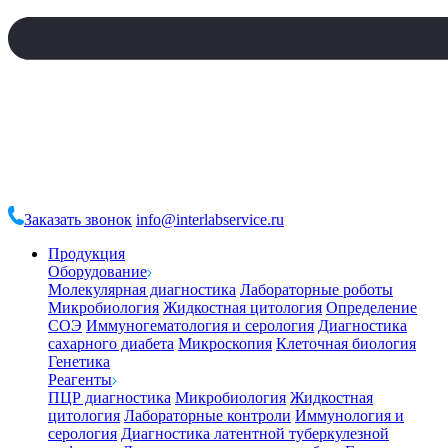
Заказать звонок
info@interlabservice.ru
Продукция
Оборудование
Молекулярная диагностика
Лабораторные роботы
Микробиология
Жидкостная цитология
Определение
СОЭ
Иммуногематология и серология
Диагностика
сахарного диабета
Микроскопия
Клеточная биология
Генетика
Реагенты
ПЦР диагностика
Микробиология
Жидкостная
цитология
Лабораторные контроли
Иммунология и
серология
Диагностика латентной туберкулезной