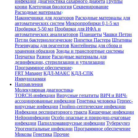
инфекции
Диагностика сахарного диабета
Группы
крови
Клеточная биология
Секвенирование
Расходные материалы
Наконечники для дозаторов
Расходные материалы для
автоматических систем
Микропробирки 0,1-5 мл
Пробирки 5-50 мл
Пробирки для ИФА и
автоматических анализаторов
Планшеты
Чашки Петри
Петли бактериологические
Пипетки Пастера
Штативы
Резервуары для реагентов
Контейнеры для сбора и
хранения образцов
Зонды и транспортные системы
Перчатки
Разное
Расходные материалы для
дезинфекции, стерилизации и утилизации
Программное обеспечение
FRT Manager
КДЛ-МАКС
КДЛ-СПК
Иммунохимия
Направления
Молекулярная диагностика
TORCH-инфекции
Вирусные гепатиты
ВИЧ и ВИЧ-
ассоциированные инфекции
Генетика человека
Герпес-
вирусные инфекции
Гнойно-септические инфекции
Инфекции респираторного тракта
Кишечные инфекции
Нейроинфекции
Особо опасные и природно-очаговые
инфекции
Папилломавирусные инфекции
Туберкулез
Урогенитальные инфекции
Программное обеспечение
Микозы
Генетика
Прочие