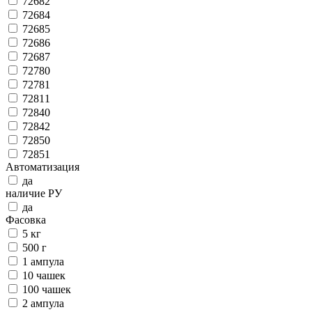
72682
72684
72685
72686
72687
72780
72781
72811
72840
72842
72850
72851
Автоматизация
да
наличие РУ
да
Фасовка
5 кг
500 г
1 ампула
10 чашек
100 чашек
2 ампула