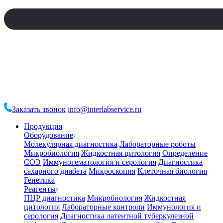
Заказать звонок
info@interlabservice.ru
Продукция
Оборудование
Молекулярная диагностика
Лабораторные роботы
Микробиология
Жидкостная цитология
Определение
СОЭ
Иммуногематология и серология
Диагностика
сахарного диабета
Микроскопия
Клеточная биология
Генетика
Реагенты
ПЦР диагностика
Микробиология
Жидкостная
цитология
Лабораторные контроли
Иммунология и
серология
Диагностика латентной туберкулезной