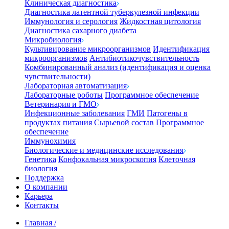
Клиническая диагностика
Диагностика латентной туберкулезной инфекции
Иммунология и серология
Жидкостная цитология
Диагностика сахарного диабета
Микробиология
Культивирование микроорганизмов
Идентификация
микроорганизмов
Антибиотикочувствительность
Комбинированный анализ (идентификация и оценка
чувствительности)
Лабораторная автоматизация
Лабораторные роботы
Программное обеспечение
Ветеринария и ГМО
Инфекционные заболевания
ГМИ
Патогены в
продуктах питания
Сырьевой состав
Программное
обеспечение
Иммунохимия
Биологические и медицинские исследования
Генетика
Конфокальная микроскопия
Клеточная
биология
Поддержка
О компании
Карьера
Контакты
Главная
/