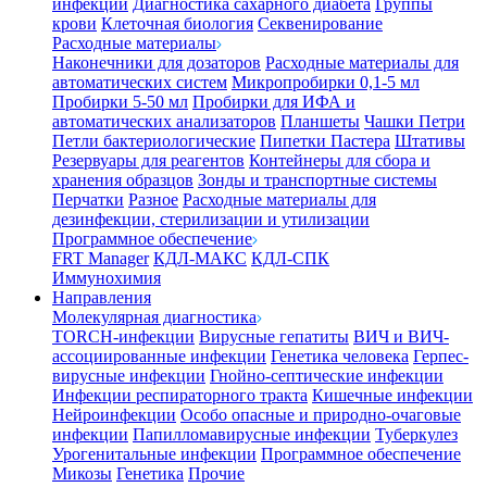
инфекции
Диагностика сахарного диабета
Группы
крови
Клеточная биология
Секвенирование
Расходные материалы
Наконечники для дозаторов
Расходные материалы для
автоматических систем
Микропробирки 0,1-5 мл
Пробирки 5-50 мл
Пробирки для ИФА и
автоматических анализаторов
Планшеты
Чашки Петри
Петли бактериологические
Пипетки Пастера
Штативы
Резервуары для реагентов
Контейнеры для сбора и
хранения образцов
Зонды и транспортные системы
Перчатки
Разное
Расходные материалы для
дезинфекции, стерилизации и утилизации
Программное обеспечение
FRT Manager
КДЛ-МАКС
КДЛ-СПК
Иммунохимия
Направления
Молекулярная диагностика
TORCH-инфекции
Вирусные гепатиты
ВИЧ и ВИЧ-
ассоциированные инфекции
Генетика человека
Герпес-
вирусные инфекции
Гнойно-септические инфекции
Инфекции респираторного тракта
Кишечные инфекции
Нейроинфекции
Особо опасные и природно-очаговые
инфекции
Папилломавирусные инфекции
Туберкулез
Урогенитальные инфекции
Программное обеспечение
Микозы
Генетика
Прочие