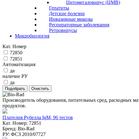
Цитомегаловирус (ЦМВ)
Гепатиты
Детские болезни
Инвазивные микозы
Респираторные заболевания
Ретровирусы
Микробиология
Кат. Номер
72850
72851
Автоматизация
да
наличие РУ
да
Производитель оборудования, питательных сред, расходных ма
продуктов.
Плателия Рубелла IgM, 96 тестов
Кат. Номер: 72851
Бренд: Bio-Rad
РУ: ФСЗ 2010/07727