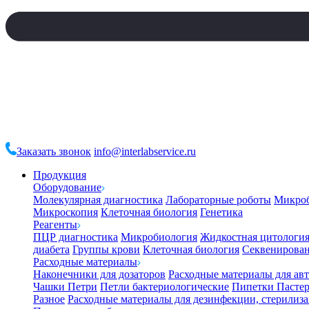
Заказать звонок
info@interlabservice.ru
Продукция
Оборудование
Молекулярная диагностика
Лабораторные роботы
Микро
Микроскопия
Клеточная биология
Генетика
Реагенты
ПЦР диагностика
Микробиология
Жидкостная цитологи
диабета
Группы крови
Клеточная биология
Секвенирова
Расходные материалы
Наконечники для дозаторов
Расходные материалы для ав
Чашки Петри
Петли бактериологические
Пипетки Пастер
Разное
Расходные материалы для дезинфекции, стерилиз