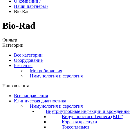
О компании
/
Наши партнеры
/
Bio-Rad
Bio-Rad
Фильтр
Категории
Все категории
Оборудование
Реагенты
Микробиология
Иммунология и серология
Направления
Все направления
Клиническая диагностика
Иммунология и серология
Внутриутробные инфекции и врожденны
Вирус простого Герпеса (ВПГ)
Коревая краснуха
Токсоплазмоз