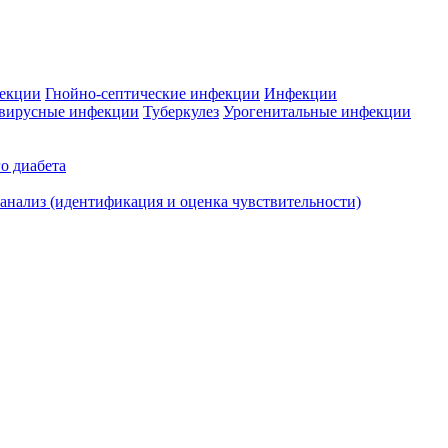
фекции
Гнойно-септические инфекции
Инфекции
вирусные инфекции
Туберкулез
Урогенитальные инфекции
о диабета
нализ (идентификация и оценка чувствительности)