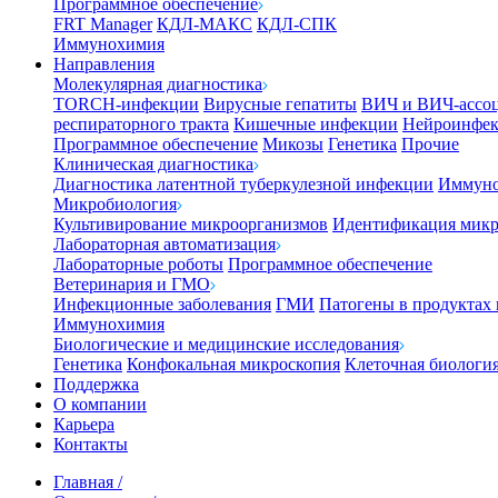
Программное обеспечение
FRT Manager
КДЛ-МАКС
КДЛ-СПК
Иммунохимия
Направления
Молекулярная диагностика
TORCH-инфекции
Вирусные гепатиты
ВИЧ и ВИЧ-ассо
респираторного тракта
Кишечные инфекции
Нейроинфе
Программное обеспечение
Микозы
Генетика
Прочие
Клиническая диагностика
Диагностика латентной туберкулезной инфекции
Иммуно
Микробиология
Культивирование микроорганизмов
Идентификация микр
Лабораторная автоматизация
Лабораторные роботы
Программное обеспечение
Ветеринария и ГМО
Инфекционные заболевания
ГМИ
Патогены в продуктах
Иммунохимия
Биологические и медицинские исследования
Генетика
Конфокальная микроскопия
Клеточная биологи
Поддержка
О компании
Карьера
Контакты
Главная
/