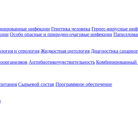
циированные инфекции
Генетика человека
Герпес-вирусные ин
кции
Особо опасные и природно-очаговые инфекции
Папиллома
логия и серология
Жидкостная цитология
Диагностика сахарног
оорганизмов
Антибиотикочувствительность
Комбинированный а
 питания
Сырьевой состав
Программное обеспечение
я