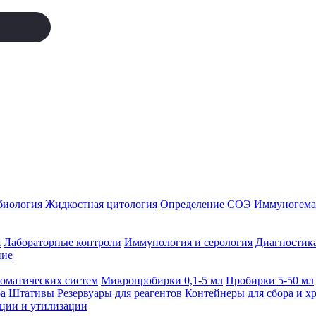
биология
Жидкостная цитология
Определение СОЭ
Иммуногемат
я
Лабораторные контроли
Иммунология и серология
Диагностика
ние
томатических систем
Микропробирки 0,1-5 мл
Пробирки 5-50 мл
а
Штативы
Резервуары для реагентов
Контейнеры для сбора и х
ации и утилизации