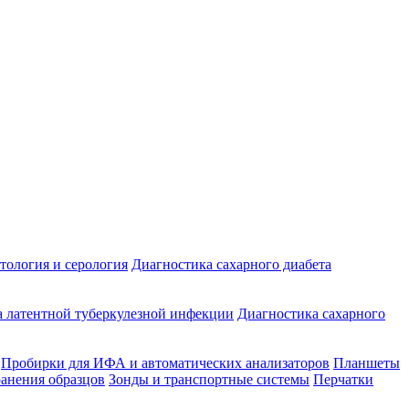
ология и серология
Диагностика сахарного диабета
 латентной туберкулезной инфекции
Диагностика сахарного
Пробирки для ИФА и автоматических анализаторов
Планшеты
ранения образцов
Зонды и транспортные системы
Перчатки