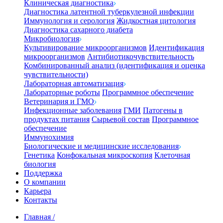
Клиническая диагностика
Диагностика латентной туберкулезной инфекции
Иммунология и серология
Жидкостная цитология
Диагностика сахарного диабета
Микробиология
Культивирование микроорганизмов
Идентификация
микроорганизмов
Антибиотикочувствительность
Комбинированный анализ (идентификация и оценка
чувствительности)
Лабораторная автоматизация
Лабораторные роботы
Программное обеспечение
Ветеринария и ГМО
Инфекционные заболевания
ГМИ
Патогены в
продуктах питания
Сырьевой состав
Программное
обеспечение
Иммунохимия
Биологические и медицинские исследования
Генетика
Конфокальная микроскопия
Клеточная
биология
Поддержка
О компании
Карьера
Контакты
Главная
/