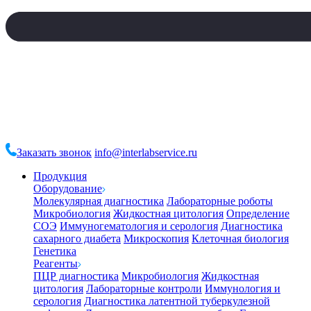
Заказать звонок
info@interlabservice.ru
Продукция
Оборудование
Молекулярная диагностика
Лабораторные роботы
Микробиология
Жидкостная цитология
Определение
СОЭ
Иммуногематология и серология
Диагностика
сахарного диабета
Микроскопия
Клеточная биология
Генетика
Реагенты
ПЦР диагностика
Микробиология
Жидкостная
цитология
Лабораторные контроли
Иммунология и
серология
Диагностика латентной туберкулезной