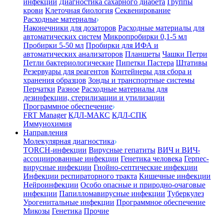
инфекции
Диагностика сахарного диабета
Группы
крови
Клеточная биология
Секвенирование
Расходные материалы
Наконечники для дозаторов
Расходные материалы для
автоматических систем
Микропробирки 0,1-5 мл
Пробирки 5-50 мл
Пробирки для ИФА и
автоматических анализаторов
Планшеты
Чашки Петри
Петли бактериологические
Пипетки Пастера
Штативы
Резервуары для реагентов
Контейнеры для сбора и
хранения образцов
Зонды и транспортные системы
Перчатки
Разное
Расходные материалы для
дезинфекции, стерилизации и утилизации
Программное обеспечение
FRT Manager
КДЛ-МАКС
КДЛ-СПК
Иммунохимия
Направления
Молекулярная диагностика
TORCH-инфекции
Вирусные гепатиты
ВИЧ и ВИЧ-
ассоциированные инфекции
Генетика человека
Герпес-
вирусные инфекции
Гнойно-септические инфекции
Инфекции респираторного тракта
Кишечные инфекции
Нейроинфекции
Особо опасные и природно-очаговые
инфекции
Папилломавирусные инфекции
Туберкулез
Урогенитальные инфекции
Программное обеспечение
Микозы
Генетика
Прочие