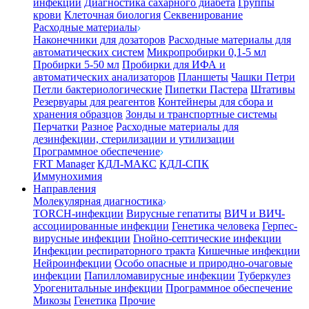
инфекции
Диагностика сахарного диабета
Группы
крови
Клеточная биология
Секвенирование
Расходные материалы
Наконечники для дозаторов
Расходные материалы для
автоматических систем
Микропробирки 0,1-5 мл
Пробирки 5-50 мл
Пробирки для ИФА и
автоматических анализаторов
Планшеты
Чашки Петри
Петли бактериологические
Пипетки Пастера
Штативы
Резервуары для реагентов
Контейнеры для сбора и
хранения образцов
Зонды и транспортные системы
Перчатки
Разное
Расходные материалы для
дезинфекции, стерилизации и утилизации
Программное обеспечение
FRT Manager
КДЛ-МАКС
КДЛ-СПК
Иммунохимия
Направления
Молекулярная диагностика
TORCH-инфекции
Вирусные гепатиты
ВИЧ и ВИЧ-
ассоциированные инфекции
Генетика человека
Герпес-
вирусные инфекции
Гнойно-септические инфекции
Инфекции респираторного тракта
Кишечные инфекции
Нейроинфекции
Особо опасные и природно-очаговые
инфекции
Папилломавирусные инфекции
Туберкулез
Урогенитальные инфекции
Программное обеспечение
Микозы
Генетика
Прочие