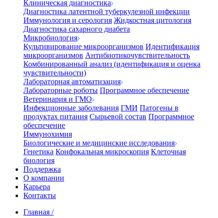
Клиническая диагностика
Диагностика латентной туберкулезной инфекции
Иммунология и серология
Жидкостная цитология
Диагностика сахарного диабета
Микробиология
Культивирование микроорганизмов
Идентификация
микроорганизмов
Антибиотикочувствительность
Комбинированный анализ (идентификация и оценка
чувствительности)
Лабораторная автоматизация
Лабораторные роботы
Программное обеспечение
Ветеринария и ГМО
Инфекционные заболевания
ГМИ
Патогены в
продуктах питания
Сырьевой состав
Программное
обеспечение
Иммунохимия
Биологические и медицинские исследования
Генетика
Конфокальная микроскопия
Клеточная
биология
Поддержка
О компании
Карьера
Контакты
Главная
/