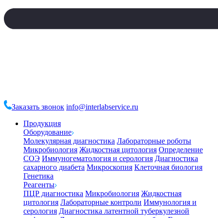
Заказать звонок
info@interlabservice.ru
Продукция
Оборудование
Молекулярная диагностика
Лабораторные роботы
Микробиология
Жидкостная цитология
Определение
СОЭ
Иммуногематология и серология
Диагностика
сахарного диабета
Микроскопия
Клеточная биология
Генетика
Реагенты
ПЦР диагностика
Микробиология
Жидкостная
цитология
Лабораторные контроли
Иммунология и
серология
Диагностика латентной туберкулезной