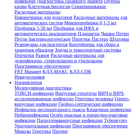
инфекции
Диагностика сахарного диабета
Группы
крови
Клеточная биология
Секвенирование
Расходные материалы
Наконечники для дозаторов
Расходные материалы для
автоматических систем
Микропробирки 0,1-5 мл
Пробирки 5-50 мл
Пробирки для ИФА и
автоматических анализаторов
Планшеты
Чашки Петри
Петли бактериологические
Пипетки Пастера
Штативы
Резервуары для реагентов
Контейнеры для сбора и
хранения образцов
Зонды и транспортные системы
Перчатки
Разное
Расходные материалы для
дезинфекции, стерилизации и утилизации
Программное обеспечение
FRT Manager
КДЛ-МАКС
КДЛ-СПК
Иммунохимия
Направления
Молекулярная диагностика
TORCH-инфекции
Вирусные гепатиты
ВИЧ и ВИЧ-
ассоциированные инфекции
Генетика человека
Герпес-
вирусные инфекции
Гнойно-септические инфекции
Инфекции респираторного тракта
Кишечные инфекции
Нейроинфекции
Особо опасные и природно-очаговые
инфекции
Папилломавирусные инфекции
Туберкулез
Урогенитальные инфекции
Программное обеспечение
Микозы
Генетика
Прочие