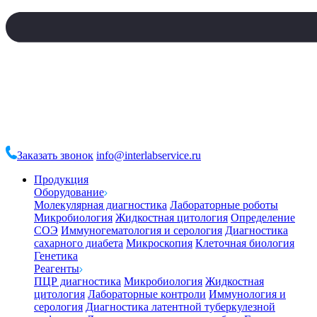
Заказать звонок
info@interlabservice.ru
Продукция
Оборудование
Молекулярная диагностика
Лабораторные роботы
Микробиология
Жидкостная цитология
Определение
СОЭ
Иммуногематология и серология
Диагностика
сахарного диабета
Микроскопия
Клеточная биология
Генетика
Реагенты
ПЦР диагностика
Микробиология
Жидкостная
цитология
Лабораторные контроли
Иммунология и
серология
Диагностика латентной туберкулезной