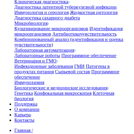
Клиническая диагностика
Диагностика латентной туберкулезной инфекции
Иммунология и серология
Жидкостная цитология
Диагностика сахарного диабета
Микробиология
Культивирование микроорганизмов
Идентификация
микроорганизмов
Антибиотикочувствительность
Комбинированный анализ (идентификация и оценка
чувствительности)
Лабораторная автоматизация
Лабораторные роботы
Программное обеспечение
Ветеринария и ГМО
Инфекционные заболевания
ГМИ
Патогены в
продуктах питания
Сырьевой состав
Программное
обеспечение
Иммунохимия
Биологические и медицинские исследования
Генетика
Конфокальная микроскопия
Клеточная
биология
Поддержка
О компании
Карьера
Контакты
Главная
/