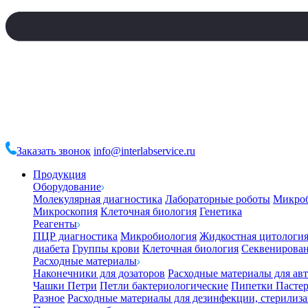
Заказать звонок
info@interlabservice.ru
Продукция
Оборудование
Молекулярная диагностика
Лабораторные роботы
Микро
Микроскопия
Клеточная биология
Генетика
Реагенты
ПЦР диагностика
Микробиология
Жидкостная цитологи
диабета
Группы крови
Клеточная биология
Секвенирова
Расходные материалы
Наконечники для дозаторов
Расходные материалы для ав
Чашки Петри
Петли бактериологические
Пипетки Пастер
Разное
Расходные материалы для дезинфекции, стерилиз