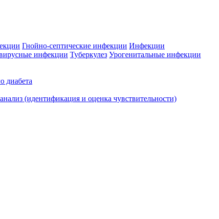
фекции
Гнойно-септические инфекции
Инфекции
вирусные инфекции
Туберкулез
Урогенитальные инфекции
о диабета
нализ (идентификация и оценка чувствительности)