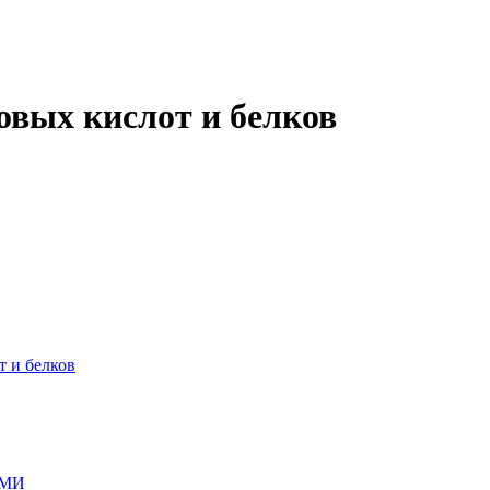
овых кислот и белков
т и белков
ГМИ