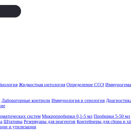
биология
Жидкостная цитология
Определение СОЭ
Иммуногемат
я
Лабораторные контроли
Иммунология и серология
Диагностика
ние
томатических систем
Микропробирки 0,1-5 мл
Пробирки 5-50 мл
а
Штативы
Резервуары для реагентов
Контейнеры для сбора и х
ации и утилизации