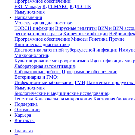
Программное обеспечение
FRT Manager
КДЛ-МАКС
КДЛ-СПК
Иммунохимия
Направления
Молекулярная диагностика
TORCH-инфекции
Вирусные гепатиты
ВИЧ и ВИЧ-ассо
респираторного тракта
Кишечные инфекции
Нейроинфе
Программное обеспечение
Микозы
Генетика
Прочие
Клиническая диагностика
Диагностика латентной туберкулезной инфекции
Иммуно
Микробиология
Культивирование микроорганизмов
Идентификация микр
Лабораторная автоматизация
Лабораторные роботы
Программное обеспечение
Ветеринария и ГМО
Инфекционные заболевания
ГМИ
Патогены в продуктах
Иммунохимия
Биологические и медицинские исследования
Генетика
Конфокальная микроскопия
Клеточная биологи
Поддержка
О компании
Карьера
Контакты
Главная
/