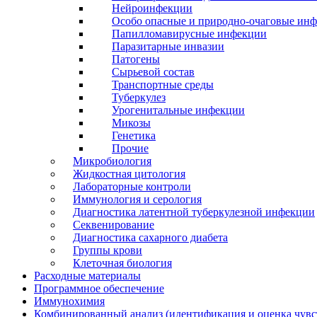
Нейроинфекции
Особо опасные и природно-очаговые ин
Папилломавирусные инфекции
Паразитарные инвазии
Патогены
Сырьевой состав
Транспортные среды
Туберкулез
Урогенитальные инфекции
Микозы
Генетика
Прочие
Микробиология
Жидкостная цитология
Лабораторные контроли
Иммунология и серология
Диагностика латентной туберкулезной инфекции
Секвенирование
Диагностика сахарного диабета
Группы крови
Клеточная биология
Расходные материалы
Программное обеспечение
Иммунохимия
Комбинированный анализ (идентификация и оценка чувс