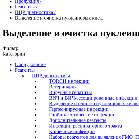
Продукция
/
Реагенты
/
ПЦР диагностика
/
Выделение и очистка нуклеиновых кис...
Выделение и очистка нуклеин
Фильтр
Категории
Оборудование
Реагенты
ПЦР диагностика
TORCH-инфекции
Ветеринария
Вирусные гепатиты
ВИЧ и ВИЧ-ассоциированные инфекции
Выделение и очистка нуклеиновых кисло
Герпес-вирусные инфекции
Гнойно-септические инфекции
Дополнительные реагенты
Инфекции респираторного тракта
Кишечные инфекции
Наборы реагентов для выявления ГМО_