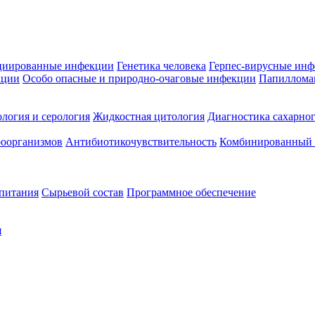
циированные инфекции
Генетика человека
Герпес-вирусные ин
кции
Особо опасные и природно-очаговые инфекции
Папиллома
логия и серология
Жидкостная цитология
Диагностика сахарног
оорганизмов
Антибиотикочувствительность
Комбинированный а
 питания
Сырьевой состав
Программное обеспечение
я