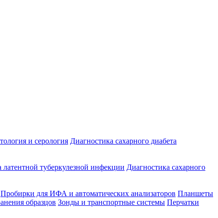
ология и серология
Диагностика сахарного диабета
 латентной туберкулезной инфекции
Диагностика сахарного
Пробирки для ИФА и автоматических анализаторов
Планшеты
ранения образцов
Зонды и транспортные системы
Перчатки