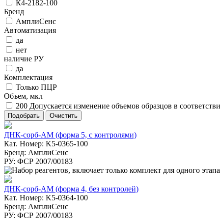
К4-2182-100
Бренд
АмплиСенс
Автоматизация
да
нет
наличие РУ
да
Комплектация
Только ПЦР
Объем, мкл
200 Допускается изменение объемов образцов в соответстви
ДНК-сорб-АМ (форма 5, с контролями)
Кат. Номер: K5-0365-100
Бренд: АмплиСенс
РУ: ФСР 2007/00183
ДНК-сорб-АМ (форма 4, без контролей)
Кат. Номер: K5-0364-100
Бренд: АмплиСенс
РУ: ФСР 2007/00183