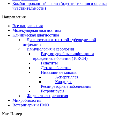
Комбинированный анализ (идентификация и оценка
чувствительности)
Направления
Все направления
Молекулярная диагностика
Клиническая диагностика
Диагностика латентной туберкулезной
инфекции
Иммунология и серология
Внутриутробные инфекции и
врожденные болезни (ToRCH)
Гепатиты
Детские болезни
Инвазивные микозы
Аспергиллез
Кандидоз
Респираторные заболевания
Ретровирусы
Жидкостная цитология
Микробиология
Ветеринария и ГМО
Кат. Номер