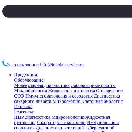
Заказать звонок
info@interlabservice.ru
Продукция
Оборудование
Молекулярная диагностика
Лабораторные роботы
Микробиология
Жидкостная цитология
Определение
СОЭ
Иммуногематология и серология
Диагностика
сахарного диабета
Микроскопия
Клеточная биология
Генетика
Реагенты
ПЦР диагностика
Микробиология
Жидкостная
цитология
Лабораторные контроли
Иммунология и
серология
Диагностика латентной туберкулезной