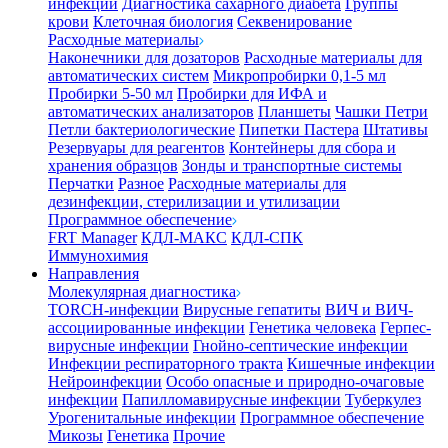
инфекции
Диагностика сахарного диабета
Группы
крови
Клеточная биология
Секвенирование
Расходные материалы
Наконечники для дозаторов
Расходные материалы для
автоматических систем
Микропробирки 0,1-5 мл
Пробирки 5-50 мл
Пробирки для ИФА и
автоматических анализаторов
Планшеты
Чашки Петри
Петли бактериологические
Пипетки Пастера
Штативы
Резервуары для реагентов
Контейнеры для сбора и
хранения образцов
Зонды и транспортные системы
Перчатки
Разное
Расходные материалы для
дезинфекции, стерилизации и утилизации
Программное обеспечение
FRT Manager
КДЛ-МАКС
КДЛ-СПК
Иммунохимия
Направления
Молекулярная диагностика
TORCH-инфекции
Вирусные гепатиты
ВИЧ и ВИЧ-
ассоциированные инфекции
Генетика человека
Герпес-
вирусные инфекции
Гнойно-септические инфекции
Инфекции респираторного тракта
Кишечные инфекции
Нейроинфекции
Особо опасные и природно-очаговые
инфекции
Папилломавирусные инфекции
Туберкулез
Урогенитальные инфекции
Программное обеспечение
Микозы
Генетика
Прочие