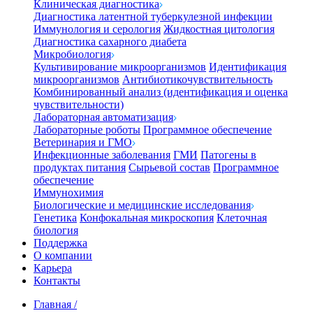
Клиническая диагностика
Диагностика латентной туберкулезной инфекции
Иммунология и серология
Жидкостная цитология
Диагностика сахарного диабета
Микробиология
Культивирование микроорганизмов
Идентификация
микроорганизмов
Антибиотикочувствительность
Комбинированный анализ (идентификация и оценка
чувствительности)
Лабораторная автоматизация
Лабораторные роботы
Программное обеспечение
Ветеринария и ГМО
Инфекционные заболевания
ГМИ
Патогены в
продуктах питания
Сырьевой состав
Программное
обеспечение
Иммунохимия
Биологические и медицинские исследования
Генетика
Конфокальная микроскопия
Клеточная
биология
Поддержка
О компании
Карьера
Контакты
Главная
/