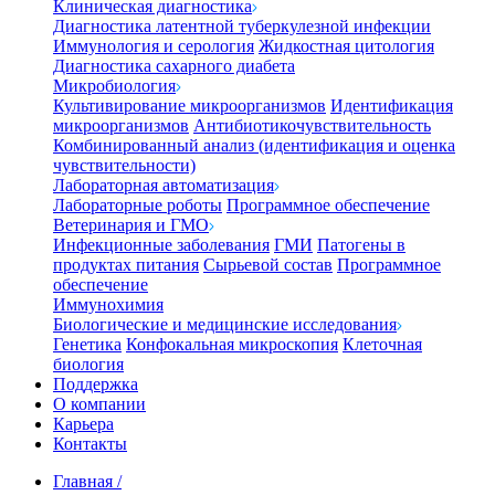
Клиническая диагностика
Диагностика латентной туберкулезной инфекции
Иммунология и серология
Жидкостная цитология
Диагностика сахарного диабета
Микробиология
Культивирование микроорганизмов
Идентификация
микроорганизмов
Антибиотикочувствительность
Комбинированный анализ (идентификация и оценка
чувствительности)
Лабораторная автоматизация
Лабораторные роботы
Программное обеспечение
Ветеринария и ГМО
Инфекционные заболевания
ГМИ
Патогены в
продуктах питания
Сырьевой состав
Программное
обеспечение
Иммунохимия
Биологические и медицинские исследования
Генетика
Конфокальная микроскопия
Клеточная
биология
Поддержка
О компании
Карьера
Контакты
Главная
/