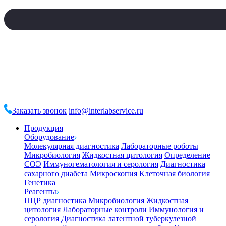
Заказать звонок
info@interlabservice.ru
Продукция
Оборудование
Молекулярная диагностика
Лабораторные роботы
Микробиология
Жидкостная цитология
Определение
СОЭ
Иммуногематология и серология
Диагностика
сахарного диабета
Микроскопия
Клеточная биология
Генетика
Реагенты
ПЦР диагностика
Микробиология
Жидкостная
цитология
Лабораторные контроли
Иммунология и
серология
Диагностика латентной туберкулезной