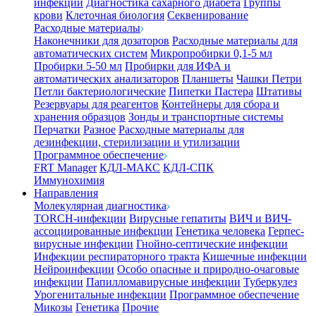
инфекции
Диагностика сахарного диабета
Группы
крови
Клеточная биология
Секвенирование
Расходные материалы
Наконечники для дозаторов
Расходные материалы для
автоматических систем
Микропробирки 0,1-5 мл
Пробирки 5-50 мл
Пробирки для ИФА и
автоматических анализаторов
Планшеты
Чашки Петри
Петли бактериологические
Пипетки Пастера
Штативы
Резервуары для реагентов
Контейнеры для сбора и
хранения образцов
Зонды и транспортные системы
Перчатки
Разное
Расходные материалы для
дезинфекции, стерилизации и утилизации
Программное обеспечение
FRT Manager
КДЛ-МАКС
КДЛ-СПК
Иммунохимия
Направления
Молекулярная диагностика
TORCH-инфекции
Вирусные гепатиты
ВИЧ и ВИЧ-
ассоциированные инфекции
Генетика человека
Герпес-
вирусные инфекции
Гнойно-септические инфекции
Инфекции респираторного тракта
Кишечные инфекции
Нейроинфекции
Особо опасные и природно-очаговые
инфекции
Папилломавирусные инфекции
Туберкулез
Урогенитальные инфекции
Программное обеспечение
Микозы
Генетика
Прочие