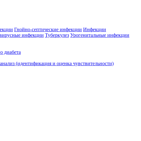
фекции
Гнойно-септические инфекции
Инфекции
вирусные инфекции
Туберкулез
Урогенитальные инфекции
о диабета
нализ (идентификация и оценка чувствительности)