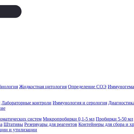
биология
Жидкостная цитология
Определение СОЭ
Иммуногемат
я
Лабораторные контроли
Иммунология и серология
Диагностика
ние
томатических систем
Микропробирки 0,1-5 мл
Пробирки 5-50 мл
а
Штативы
Резервуары для реагентов
Контейнеры для сбора и х
ации и утилизации