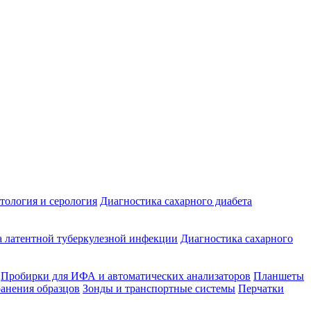
ология и серология
Диагностика сахарного диабета
 латентной туберкулезной инфекции
Диагностика сахарного
Пробирки для ИФА и автоматических анализаторов
Планшеты
ранения образцов
Зонды и транспортные системы
Перчатки