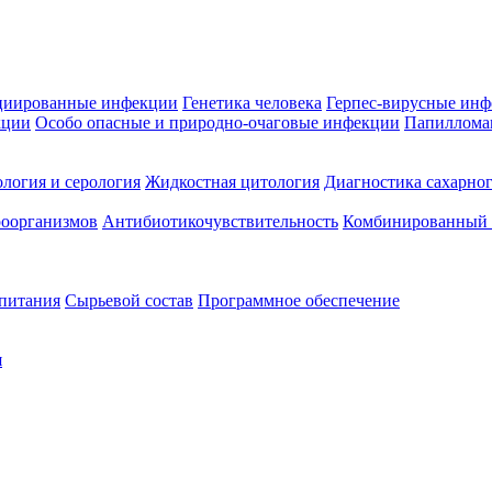
циированные инфекции
Генетика человека
Герпес-вирусные ин
кции
Особо опасные и природно-очаговые инфекции
Папиллома
логия и серология
Жидкостная цитология
Диагностика сахарног
оорганизмов
Антибиотикочувствительность
Комбинированный а
 питания
Сырьевой состав
Программное обеспечение
я