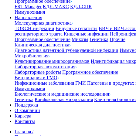
Программное обеспечение
FRT Manager
КДЛ-МАКС
КДЛ-СПК
Иммунохимия
Направления
Молекулярная диагностика
TORCH-инфекции
Вирусные гепатиты
ВИЧ и ВИЧ-ассо
респираторного тракта
Кишечные инфекции
Нейроинфе
Программное обеспечение
Микозы
Генетика
Прочие
Клиническая диагностика
Диагностика латентной туберкулезной инфекции
Иммуно
Микробиология
Культивирование микроорганизмов
Идентификация микр
Лабораторная автоматизация
Лабораторные роботы
Программное обеспечение
Ветеринария и ГМО
Инфекционные заболевания
ГМИ
Патогены в продуктах
Иммунохимия
Биологические и медицинские исследования
Генетика
Конфокальная микроскопия
Клеточная биологи
Поддержка
О компании
Карьера
Контакты
Главная
/