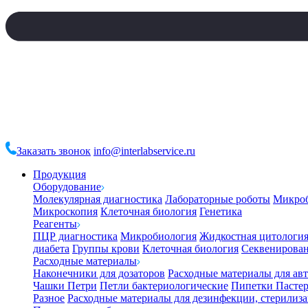
Заказать звонок
info@interlabservice.ru
Продукция
Оборудование
Молекулярная диагностика
Лабораторные роботы
Микро
Микроскопия
Клеточная биология
Генетика
Реагенты
ПЦР диагностика
Микробиология
Жидкостная цитологи
диабета
Группы крови
Клеточная биология
Секвенирова
Расходные материалы
Наконечники для дозаторов
Расходные материалы для ав
Чашки Петри
Петли бактериологические
Пипетки Пастер
Разное
Расходные материалы для дезинфекции, стерилиз