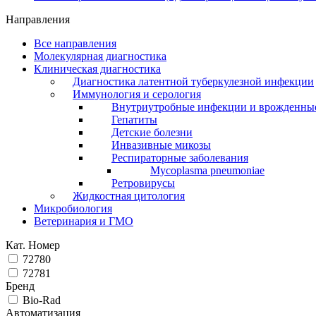
Направления
Все направления
Молекулярная диагностика
Клиническая диагностика
Диагностика латентной туберкулезной инфекции
Иммунология и серология
Внутриутробные инфекции и врожденны
Гепатиты
Детские болезни
Инвазивные микозы
Респираторные заболевания
Mycoplasma pneumoniae
Ретровирусы
Жидкостная цитология
Микробиология
Ветеринария и ГМО
Кат. Номер
72780
72781
Бренд
Bio-Rad
Автоматизация