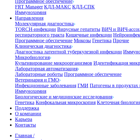
Программное обеспечение
FRT Manager
КДЛ-МАКС
КДЛ-СПК
Иммунохимия
Направления
Молекулярная диагностика
TORCH-инфекции
Вирусные гепатиты
ВИЧ и ВИЧ-ассо
респираторного тракта
Кишечные инфекции
Нейроинфе
Программное обеспечение
Микозы
Генетика
Прочие
Клиническая диагностика
Диагностика латентной туберкулезной инфекции
Иммуно
Микробиология
Культивирование микроорганизмов
Идентификация микр
Лабораторная автоматизация
Лабораторные роботы
Программное обеспечение
Ветеринария и ГМО
Инфекционные заболевания
ГМИ
Патогены в продуктах
Иммунохимия
Биологические и медицинские исследования
Генетика
Конфокальная микроскопия
Клеточная биологи
Поддержка
О компании
Карьера
Контакты
Главная
/