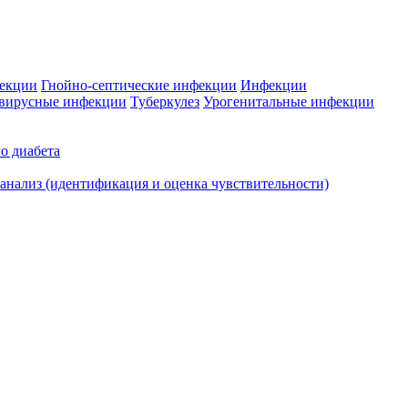
фекции
Гнойно-септические инфекции
Инфекции
вирусные инфекции
Туберкулез
Урогенитальные инфекции
о диабета
нализ (идентификация и оценка чувствительности)