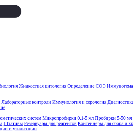
биология
Жидкостная цитология
Определение СОЭ
Иммуногемат
я
Лабораторные контроли
Иммунология и серология
Диагностика
ние
томатических систем
Микропробирки 0,1-5 мл
Пробирки 5-50 мл
а
Штативы
Резервуары для реагентов
Контейнеры для сбора и х
ации и утилизации