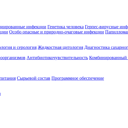
циированные инфекции
Генетика человека
Герпес-вирусные ин
кции
Особо опасные и природно-очаговые инфекции
Папиллома
логия и серология
Жидкостная цитология
Диагностика сахарног
оорганизмов
Антибиотикочувствительность
Комбинированный а
 питания
Сырьевой состав
Программное обеспечение
я