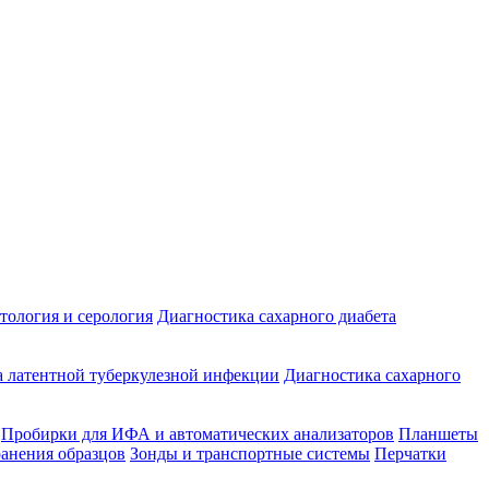
ология и серология
Диагностика сахарного диабета
 латентной туберкулезной инфекции
Диагностика сахарного
Пробирки для ИФА и автоматических анализаторов
Планшеты
ранения образцов
Зонды и транспортные системы
Перчатки