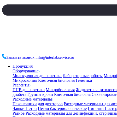
Заказать звонок
info@interlabservice.ru
Продукция
Оборудование
Молекулярная диагностика
Лабораторные роботы
Микро
Микроскопия
Клеточная биология
Генетика
Реагенты
ПЦР диагностика
Микробиология
Жидкостная цитологи
диабета
Группы крови
Клеточная биология
Секвенирова
Расходные материалы
Наконечники для дозаторов
Расходные материалы для ав
Чашки Петри
Петли бактериологические
Пипетки Пастер
Разное
Расходные материалы для дезинфекции, стерилиз