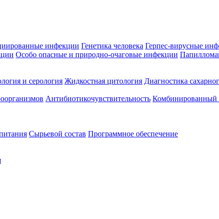
циированные инфекции
Генетика человека
Герпес-вирусные ин
кции
Особо опасные и природно-очаговые инфекции
Папиллома
логия и серология
Жидкостная цитология
Диагностика сахарног
оорганизмов
Антибиотикочувствительность
Комбинированный а
 питания
Сырьевой состав
Программное обеспечение
я