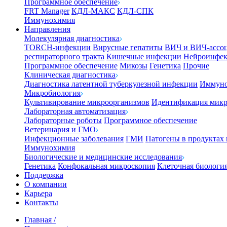
Программное обеспечение
FRT Manager
КДЛ-МАКС
КДЛ-СПК
Иммунохимия
Направления
Молекулярная диагностика
TORCH-инфекции
Вирусные гепатиты
ВИЧ и ВИЧ-ассо
респираторного тракта
Кишечные инфекции
Нейроинфе
Программное обеспечение
Микозы
Генетика
Прочие
Клиническая диагностика
Диагностика латентной туберкулезной инфекции
Иммуно
Микробиология
Культивирование микроорганизмов
Идентификация микр
Лабораторная автоматизация
Лабораторные роботы
Программное обеспечение
Ветеринария и ГМО
Инфекционные заболевания
ГМИ
Патогены в продуктах
Иммунохимия
Биологические и медицинские исследования
Генетика
Конфокальная микроскопия
Клеточная биологи
Поддержка
О компании
Карьера
Контакты
Главная
/