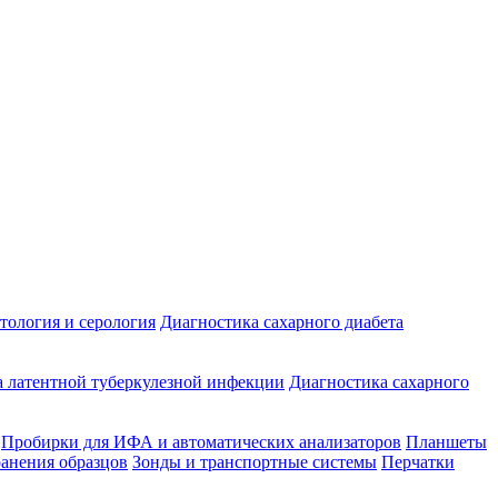
ология и серология
Диагностика сахарного диабета
 латентной туберкулезной инфекции
Диагностика сахарного
Пробирки для ИФА и автоматических анализаторов
Планшеты
ранения образцов
Зонды и транспортные системы
Перчатки