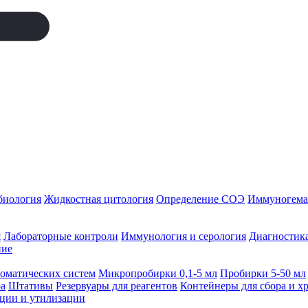
биология
Жидкостная цитология
Определение СОЭ
Иммуногемат
я
Лабораторные контроли
Иммунология и серология
Диагностика
ние
томатических систем
Микропробирки 0,1-5 мл
Пробирки 5-50 мл
а
Штативы
Резервуары для реагентов
Контейнеры для сбора и х
ации и утилизации