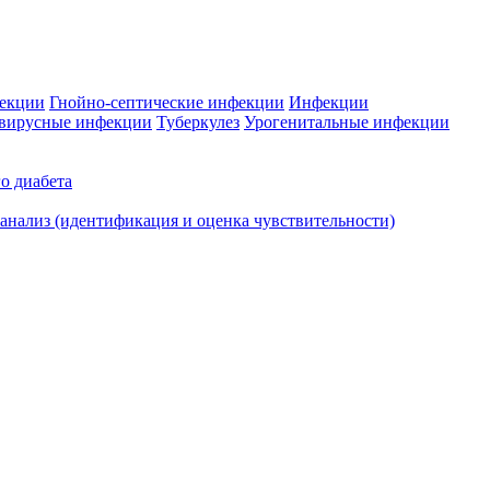
фекции
Гнойно-септические инфекции
Инфекции
вирусные инфекции
Туберкулез
Урогенитальные инфекции
о диабета
нализ (идентификация и оценка чувствительности)