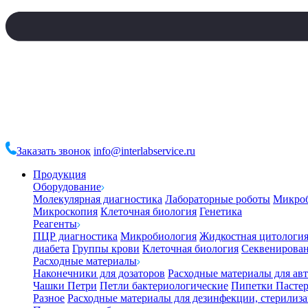
Заказать звонок
info@interlabservice.ru
Продукция
Оборудование
Молекулярная диагностика
Лабораторные роботы
Микро
Микроскопия
Клеточная биология
Генетика
Реагенты
ПЦР диагностика
Микробиология
Жидкостная цитологи
диабета
Группы крови
Клеточная биология
Секвенирова
Расходные материалы
Наконечники для дозаторов
Расходные материалы для ав
Чашки Петри
Петли бактериологические
Пипетки Пастер
Разное
Расходные материалы для дезинфекции, стерилиз