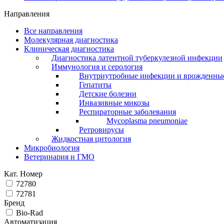
Направления
Все направления
Молекулярная диагностика
Клиническая диагностика
Диагностика латентной туберкулезной инфекции
Иммунология и серология
Внутриутробные инфекции и врожденны
Гепатиты
Детские болезни
Инвазивные микозы
Респираторные заболевания
Mycoplasma pneumoniae
Ретровирусы
Жидкостная цитология
Микробиология
Ветеринария и ГМО
Кат. Номер
72780
72781
Бренд
Bio-Rad
Автоматизация