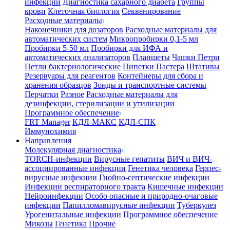
инфекции
Диагностика сахарного диабета
Группы
крови
Клеточная биология
Секвенирование
Расходные материалы
Наконечники для дозаторов
Расходные материалы для
автоматических систем
Микропробирки 0,1-5 мл
Пробирки 5-50 мл
Пробирки для ИФА и
автоматических анализаторов
Планшеты
Чашки Петри
Петли бактериологические
Пипетки Пастера
Штативы
Резервуары для реагентов
Контейнеры для сбора и
хранения образцов
Зонды и транспортные системы
Перчатки
Разное
Расходные материалы для
дезинфекции, стерилизации и утилизации
Программное обеспечение
FRT Manager
КДЛ-МАКС
КДЛ-СПК
Иммунохимия
Направления
Молекулярная диагностика
TORCH-инфекции
Вирусные гепатиты
ВИЧ и ВИЧ-
ассоциированные инфекции
Генетика человека
Герпес-
вирусные инфекции
Гнойно-септические инфекции
Инфекции респираторного тракта
Кишечные инфекции
Нейроинфекции
Особо опасные и природно-очаговые
инфекции
Папилломавирусные инфекции
Туберкулез
Урогенитальные инфекции
Программное обеспечение
Микозы
Генетика
Прочие