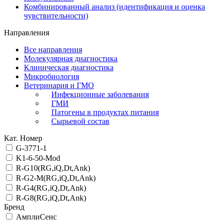
Комбинированный анализ (идентификация и оценка
чувствительности)
Направления
Все направления
Молекулярная диагностика
Клиническая диагностика
Микробиология
Ветеринария и ГМО
Инфекционные заболевания
ГМИ
Патогены в продуктах питания
Сырьевой состав
Кат. Номер
G-3771-1
K1-6-50-Mod
R-G10(RG,iQ,Dt,Ank)
R-G2-M(RG,iQ,Dt,Ank)
R-G4(RG,iQ,Dt,Ank)
R-G8(RG,iQ,Dt,Ank)
Бренд
АмплиСенс