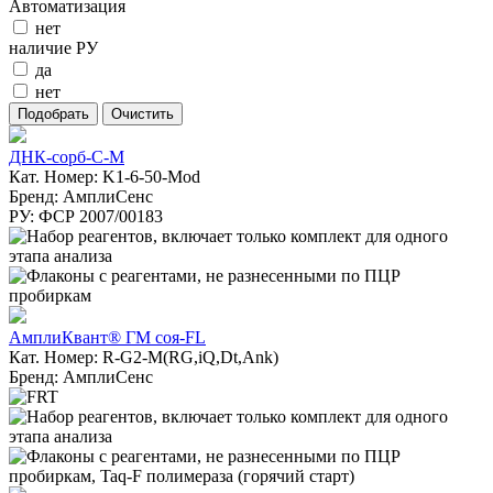
Автоматизация
нет
наличие РУ
да
нет
ДНК-сорб-С-М
Кат. Номер: K1-6-50-Mod
Бренд: АмплиСенс
РУ: ФСР 2007/00183
АмплиКвант® ГМ соя-FL
Кат. Номер: R-G2-M(RG,iQ,Dt,Ank)
Бренд: АмплиСенс