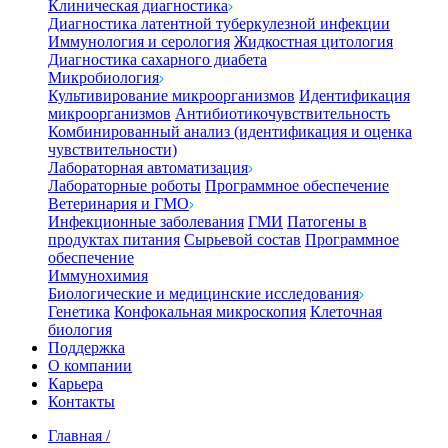
Клиническая диагностика
Диагностика латентной туберкулезной инфекции
Иммунология и серология
Жидкостная цитология
Диагностика сахарного диабета
Микробиология
Культивирование микроорганизмов
Идентификация
микроорганизмов
Антибиотикочувствительность
Комбинированный анализ (идентификация и оценка
чувствительности)
Лабораторная автоматизация
Лабораторные роботы
Программное обеспечение
Ветеринария и ГМО
Инфекционные заболевания
ГМИ
Патогены в
продуктах питания
Сырьевой состав
Программное
обеспечение
Иммунохимия
Биологические и медицинские исследования
Генетика
Конфокальная микроскопия
Клеточная
биология
Поддержка
О компании
Карьера
Контакты
Главная
/