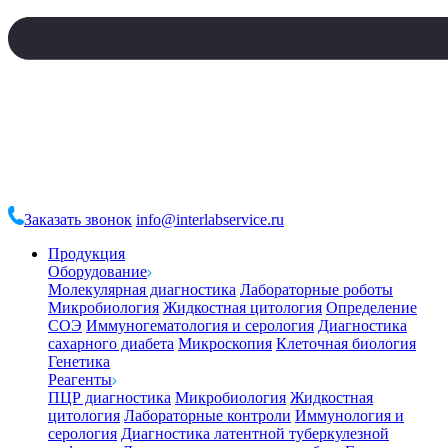
Заказать звонок
info@interlabservice.ru
Продукция
Оборудование
Молекулярная диагностика
Лабораторные роботы
Микробиология
Жидкостная цитология
Определение
СОЭ
Иммуногематология и серология
Диагностика
сахарного диабета
Микроскопия
Клеточная биология
Генетика
Реагенты
ПЦР диагностика
Микробиология
Жидкостная
цитология
Лабораторные контроли
Иммунология и
серология
Диагностика латентной туберкулезной