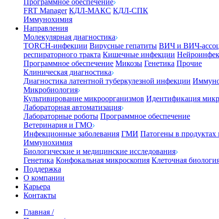
Программное обеспечение
FRT Manager
КДЛ-МАКС
КДЛ-СПК
Иммунохимия
Направления
Молекулярная диагностика
TORCH-инфекции
Вирусные гепатиты
ВИЧ и ВИЧ-ассо
респираторного тракта
Кишечные инфекции
Нейроинфе
Программное обеспечение
Микозы
Генетика
Прочие
Клиническая диагностика
Диагностика латентной туберкулезной инфекции
Иммуно
Микробиология
Культивирование микроорганизмов
Идентификация микр
Лабораторная автоматизация
Лабораторные роботы
Программное обеспечение
Ветеринария и ГМО
Инфекционные заболевания
ГМИ
Патогены в продуктах
Иммунохимия
Биологические и медицинские исследования
Генетика
Конфокальная микроскопия
Клеточная биологи
Поддержка
О компании
Карьера
Контакты
Главная
/