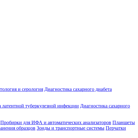
ология и серология
Диагностика сахарного диабета
 латентной туберкулезной инфекции
Диагностика сахарного
Пробирки для ИФА и автоматических анализаторов
Планшеты
ранения образцов
Зонды и транспортные системы
Перчатки