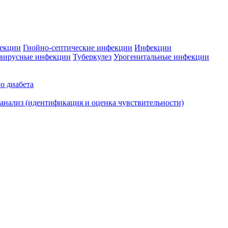
фекции
Гнойно-септические инфекции
Инфекции
вирусные инфекции
Туберкулез
Урогенитальные инфекции
о диабета
нализ (идентификация и оценка чувствительности)