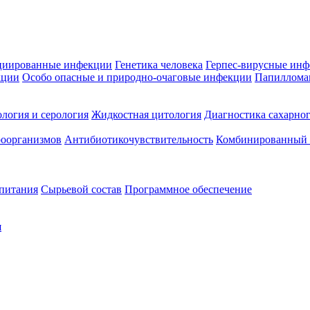
циированные инфекции
Генетика человека
Герпес-вирусные ин
кции
Особо опасные и природно-очаговые инфекции
Папиллома
логия и серология
Жидкостная цитология
Диагностика сахарног
оорганизмов
Антибиотикочувствительность
Комбинированный а
 питания
Сырьевой состав
Программное обеспечение
я