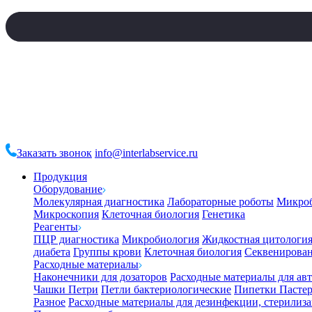
Заказать звонок
info@interlabservice.ru
Продукция
Оборудование
Молекулярная диагностика
Лабораторные роботы
Микро
Микроскопия
Клеточная биология
Генетика
Реагенты
ПЦР диагностика
Микробиология
Жидкостная цитологи
диабета
Группы крови
Клеточная биология
Секвенирова
Расходные материалы
Наконечники для дозаторов
Расходные материалы для ав
Чашки Петри
Петли бактериологические
Пипетки Пастер
Разное
Расходные материалы для дезинфекции, стерилиз