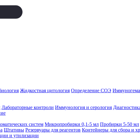
биология
Жидкостная цитология
Определение СОЭ
Иммуногемат
я
Лабораторные контроли
Иммунология и серология
Диагностика
ние
томатических систем
Микропробирки 0,1-5 мл
Пробирки 5-50 мл
а
Штативы
Резервуары для реагентов
Контейнеры для сбора и х
ации и утилизации