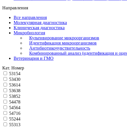
Направления
Все направления
Молекулярная диагностика
Клиническая диагностика
Микробиология
Культивирование микроорганизмов
Идентификация микроорганизмов
Антибиотикочувствительность
Комбинированный анализ (идентификация и оцен
Ветеринария и ГМО
Кат. Номер
53154
53430
53614
53638
53852
54478
54564
54716
55244
55313