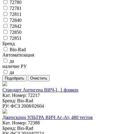
72780
72781
72811
72840
72842
72850
72851
Бренд
Bio-Rad
Автоматизация
да
наличие РУ
да
Стандарт Антигена ВИЧ-1, 1 флакон
Кат. Номер: 72217
Бренд: Bio-Rad
РУ: ФСЗ 2008/02604
Дженскрин УЛЬТРА ВИЧ Аг-Ат, 480 тестов
Кат. Номер: 72388
Бренд: Bio-Rad
РУ: ФСЗ 2010/07574