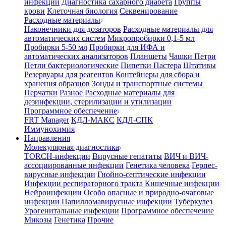
инфекции
Диагностика сахарного диабета
Группы
крови
Клеточная биология
Секвенирование
Расходные материалы
Наконечники для дозаторов
Расходные материалы для
автоматических систем
Микропробирки 0,1-5 мл
Пробирки 5-50 мл
Пробирки для ИФА и
автоматических анализаторов
Планшеты
Чашки Петри
Петли бактериологические
Пипетки Пастера
Штативы
Резервуары для реагентов
Контейнеры для сбора и
хранения образцов
Зонды и транспортные системы
Перчатки
Разное
Расходные материалы для
дезинфекции, стерилизации и утилизации
Программное обеспечение
FRT Manager
КДЛ-МАКС
КДЛ-СПК
Иммунохимия
Направления
Молекулярная диагностика
TORCH-инфекции
Вирусные гепатиты
ВИЧ и ВИЧ-
ассоциированные инфекции
Генетика человека
Герпес-
вирусные инфекции
Гнойно-септические инфекции
Инфекции респираторного тракта
Кишечные инфекции
Нейроинфекции
Особо опасные и природно-очаговые
инфекции
Папилломавирусные инфекции
Туберкулез
Урогенитальные инфекции
Программное обеспечение
Микозы
Генетика
Прочие