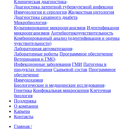
Клиническая диагностика
Диагностика латентной туберкулезной инфекции
Иммунология и серология
Жидкостная цитология
Диагностика сахарного диабета
Микробиология
Культивирование микроорганизмов
Идентификация
микроорганизмов
Антибиотикочувствительность
Комбинированный анализ (идентификация и оценка
чувствительности)
Лабораторная автоматизация
Лабораторные роботы
Программное обеспечение
Ветеринария и ГМО
Инфекционные заболевания
ГМИ
Патогены в
продуктах питания
Сырьевой состав
Программное
обеспечение
Иммунохимия
Биологические и медицинские исследования
Генетика
Конфокальная микроскопия
Клеточная
биология
Поддержка
О компании
Карьера
Контакты
Главная
/