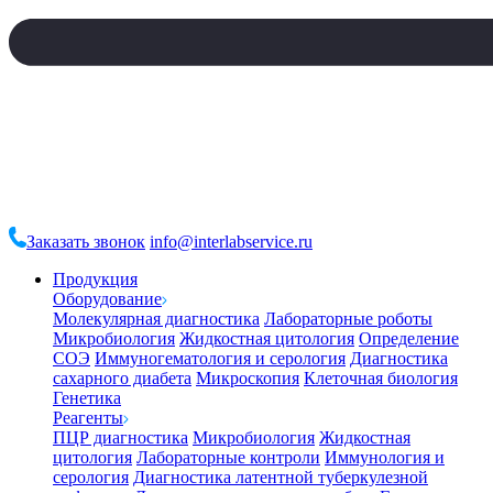
Заказать звонок
info@interlabservice.ru
Продукция
Оборудование
Молекулярная диагностика
Лабораторные роботы
Микробиология
Жидкостная цитология
Определение
СОЭ
Иммуногематология и серология
Диагностика
сахарного диабета
Микроскопия
Клеточная биология
Генетика
Реагенты
ПЦР диагностика
Микробиология
Жидкостная
цитология
Лабораторные контроли
Иммунология и
серология
Диагностика латентной туберкулезной