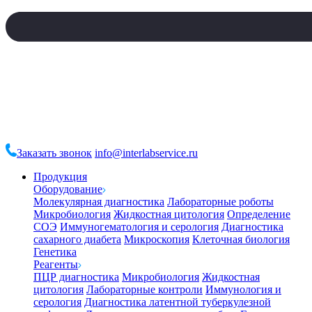
Заказать звонок
info@interlabservice.ru
Продукция
Оборудование
Молекулярная диагностика
Лабораторные роботы
Микробиология
Жидкостная цитология
Определение
СОЭ
Иммуногематология и серология
Диагностика
сахарного диабета
Микроскопия
Клеточная биология
Генетика
Реагенты
ПЦР диагностика
Микробиология
Жидкостная
цитология
Лабораторные контроли
Иммунология и
серология
Диагностика латентной туберкулезной