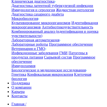
Клиническая диагностика
Диагностика латентной туберкулезной инфекции
Иммунология и серология
Жидкостная цитология
Диагностика сахарного диабета
Микробиология
Культивирование микроорганизмов
Идентификация
микроорганизмов
Антибиотикочувствительность
Комбинированный анализ (идентификация и оценка
чувствительности)
Лабораторная автоматизация
Лабораторные роботы
Программное обеспечение
Ветеринария и ГМО
Инфекционные заболевания
ГМИ
Патогены в
продуктах питания
Сырьевой состав
Программное
обеспечение
Иммунохимия
Биологические и медицинские исследования
Генетика
Конфокальная микроскопия
Клеточная
биология
Поддержка
О компании
Карьера
Контакты
Главная
/