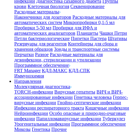
инфекции
Диагностика сахарного диабета
Группы
крови
Клеточная биология
Секвенирование
Расходные материалы
Наконечники для дозаторов
Расходные материалы для
автоматических систем
Микропробирки 0,1-5 мл
Пробирки 5-50 мл
Пробирки для ИФА и
автоматических анализаторов
Планшеты
Чашки Петри
Петли бактериологические
Пипетки Пастера
Штативы
Резервуары для реагентов
Контейнеры для сбора и
хранения образцов
Зонды и транспортные системы
Перчатки
Разное
Расходные материалы для
дезинфекции, стерилизации и утилизации
Программное обеспечение
FRT Manager
КДЛ-МАКС
КДЛ-СПК
Иммунохимия
Направления
Молекулярная диагностика
TORCH-инфекции
Вирусные гепатиты
ВИЧ и ВИЧ-
ассоциированные инфекции
Генетика человека
Герпес-
вирусные инфекции
Гнойно-септические инфекции
Инфекции респираторного тракта
Кишечные инфекции
Нейроинфекции
Особо опасные и природно-очаговые
инфекции
Папилломавирусные инфекции
Туберкулез
Урогенитальные инфекции
Программное обеспечение
Микозы
Генетика
Прочие