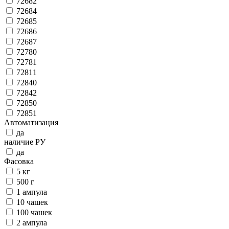
72682
72684
72685
72686
72687
72780
72781
72811
72840
72842
72850
72851
Автоматизация
да
наличие РУ
да
Фасовка
5 кг
500 г
1 ампула
10 чашек
100 чашек
2 ампула