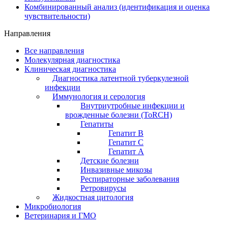
Комбинированный анализ (идентификация и оценка
чувствительности)
Направления
Все направления
Молекулярная диагностика
Клиническая диагностика
Диагностика латентной туберкулезной
инфекции
Иммунология и серология
Внутриутробные инфекции и
врожденные болезни (ToRCH)
Гепатиты
Гепатит B
Гепатит C
Гепатит А
Детские болезни
Инвазивные микозы
Респираторные заболевания
Ретровирусы
Жидкостная цитология
Микробиология
Ветеринария и ГМО