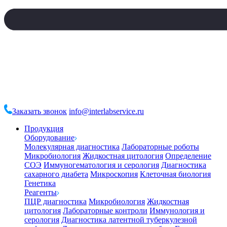
Заказать звонок
info@interlabservice.ru
Продукция
Оборудование
Молекулярная диагностика
Лабораторные роботы
Микробиология
Жидкостная цитология
Определение
СОЭ
Иммуногематология и серология
Диагностика
сахарного диабета
Микроскопия
Клеточная биология
Генетика
Реагенты
ПЦР диагностика
Микробиология
Жидкостная
цитология
Лабораторные контроли
Иммунология и
серология
Диагностика латентной туберкулезной