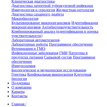
Клиническая диагностика
Диагностика латентной туберкулезной инфекции
Иммунология и серология
Жидкостная цитология
Диагностика сахарного диабета
Микробиология
Культивирование микроорганизмов
Идентификация
микроорганизмов
Антибиотикочувствительность
Комбинированный анализ (идентификация и оценка
чувствительности)
Лабораторная автоматизация
Лабораторные роботы
Программное обеспечение
Ветеринария и ГМО
Инфекционные заболевания
ГМИ
Патогены в
продуктах питания
Сырьевой состав
Программное
обеспечение
Иммунохимия
Биологические и медицинские исследования
Генетика
Конфокальная микроскопия
Клеточная
биология
Поддержка
О компании
Карьера
Контакты
Главная
/