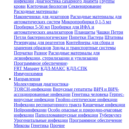
инфекции
Диагностика сахарного диабета
Группы
крови
Клеточная биология
Секвенирование
Расходные материалы
Наконечники для дозаторов
Расходные материалы для
автоматических систем
Микропробирки 0,1-5 мл
Пробирки 5-50 мл
Пробирки для ИФА и
автоматических анализаторов
Планшеты
Чашки Петри
Петли бактериологические
Пипетки Пастера
Штативы
Резервуары для реагентов
Контейнеры для сбора и
хранения образцов
Зонды и транспортные системы
Перчатки
Разное
Расходные материалы для
дезинфекции, стерилизации и утилизации
Программное обеспечение
FRT Manager
КДЛ-МАКС
КДЛ-СПК
Иммунохимия
Направления
Молекулярная диагностика
TORCH-инфекции
Вирусные гепатиты
ВИЧ и ВИЧ-
ассоциированные инфекции
Генетика человека
Герпес-
вирусные инфекции
Гнойно-септические инфекции
Инфекции респираторного тракта
Кишечные инфекции
Нейроинфекции
Особо опасные и природно-очаговые
инфекции
Папилломавирусные инфекции
Туберкулез
Урогенитальные инфекции
Программное обеспечение
Микозы
Генетика
Прочие