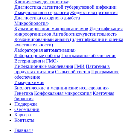
Клиническая диагностика
Диагностика латентной туберкулезной инфекции
Иммунология и серология
Жидкостная цитология
Диагностика сахарного диабета
Микробиология
Культивирование микроорганизмов
Идентификация
микроорганизмов
Антибиотикочувствительность
Комбинированный анализ (идентификация и оценка
чувствительности)
Лабораторная автоматизация
Лабораторные роботы
Программное обеспечение
Ветеринария и ГМО
Инфекционные заболевания
ГМИ
Патогены в
продуктах питания
Сырьевой состав
Программное
обеспечение
Иммунохимия
Биологические и медицинские исследования
Генетика
Конфокальная микроскопия
Клеточная
биология
Поддержка
О компании
Карьера
Контакты
Главная
/