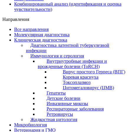
Комбинированный анализ (идентификация и оценка
чувствительности)
Направления
Все направления
Молекулярная диагностика
Клиническая диагностика
Диагностика латентной туберкулезной
инфекции
Иммунология и серология
Внутриутробные инфекции и
врожденные болезни (ToRCH)
Вирус простого Герпеса (ВПГ)
Коревая краснуха
Токсоплазмоз
Цитомегаловирус (ЦМВ)
Гепатиты
Детские болезни
Инвазивные микозы
Респираторные заболевания
Ретровирусы
Жидкостная цитология
Микробиология
Ветеринария и ГМО