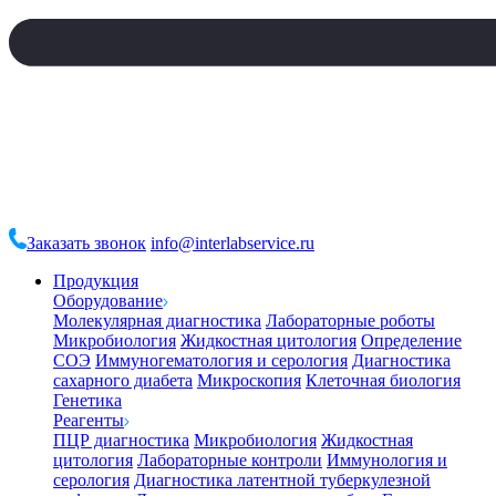
Заказать звонок
info@interlabservice.ru
Продукция
Оборудование
Молекулярная диагностика
Лабораторные роботы
Микробиология
Жидкостная цитология
Определение
СОЭ
Иммуногематология и серология
Диагностика
сахарного диабета
Микроскопия
Клеточная биология
Генетика
Реагенты
ПЦР диагностика
Микробиология
Жидкостная
цитология
Лабораторные контроли
Иммунология и
серология
Диагностика латентной туберкулезной