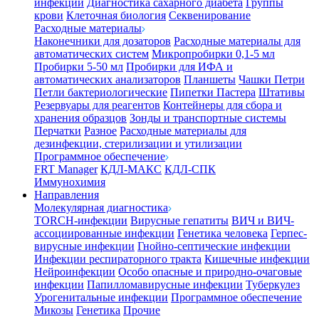
инфекции
Диагностика сахарного диабета
Группы
крови
Клеточная биология
Секвенирование
Расходные материалы
Наконечники для дозаторов
Расходные материалы для
автоматических систем
Микропробирки 0,1-5 мл
Пробирки 5-50 мл
Пробирки для ИФА и
автоматических анализаторов
Планшеты
Чашки Петри
Петли бактериологические
Пипетки Пастера
Штативы
Резервуары для реагентов
Контейнеры для сбора и
хранения образцов
Зонды и транспортные системы
Перчатки
Разное
Расходные материалы для
дезинфекции, стерилизации и утилизации
Программное обеспечение
FRT Manager
КДЛ-МАКС
КДЛ-СПК
Иммунохимия
Направления
Молекулярная диагностика
TORCH-инфекции
Вирусные гепатиты
ВИЧ и ВИЧ-
ассоциированные инфекции
Генетика человека
Герпес-
вирусные инфекции
Гнойно-септические инфекции
Инфекции респираторного тракта
Кишечные инфекции
Нейроинфекции
Особо опасные и природно-очаговые
инфекции
Папилломавирусные инфекции
Туберкулез
Урогенитальные инфекции
Программное обеспечение
Микозы
Генетика
Прочие